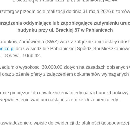
rzetarg w przedmiocie realizacji do dnia 31 maja 2026 r. zamówi
rządzenia oddymiające lub zapobiegające zadymieniu ur
budynku przy ul. Brackiej 57 w Pabianicach
arunków Zamówienia (SWZ) wraz z załącznikami zostały udostęp
nice.pl
oraz w siedzibie Pabianickiej Spółdzielni Mieszkaniowe
1-18 wew. 19 lub 42.
 wadium o wysokości 30.000,00 złotych na zasadach opisanych
j oraz złożenie oferty z załączeniem dokumentów wymaganych 
ormie pieniężnej do chwili złożenia oferty na rachunek bank
wej wniesienie wadium nastąpi razem ze złożeniem oferty.
 zaświadczenie o wpisie do ewidencji działalności gospodarcze