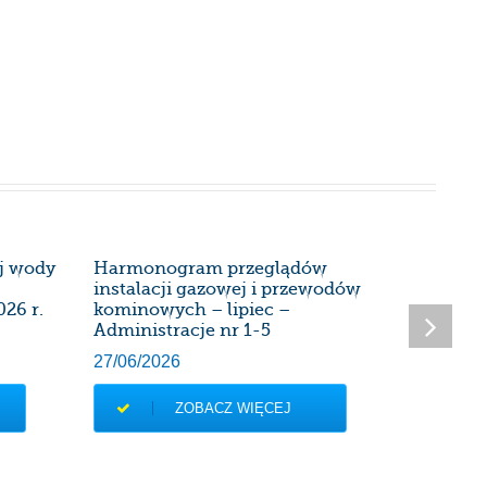
ej wody
Harmonogram przeglądów
Harmon
instalacji gazowej i przewodów
instalac
026 r.
kominowych – lipiec –
kominow
Administracje nr 1-5
Administ
27/06/2026
28/05/20
ZOBACZ WIĘCEJ