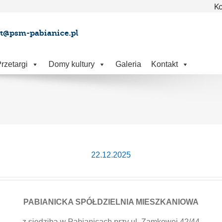
Ko
at@psm-pabianice.pl
rzetargi
Domy kultury
Galeria
Kontakt
22.12.2025
PABIANICKA SPÓŁDZIELNIA MIESZKANIOWA
z siedzibą w Pabianicach przy ul. Zamkowej 42/44