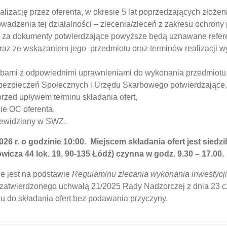
zację przez oferenta, w okresie 5 lat poprzedzających złożenie
rowadzenia tej działalności – zlecenia/zleceń z zakresu ochron
za dokumenty potwierdzające powyższe będą uznawane referen
az ze wskazaniem jego przedmiotu oraz terminów realizacji wy
mi z odpowiednimi uprawnieniami do wykonania przedmiotu za
ezpieczeń Społecznych i Urzędu Skarbowego potwierdzające, ż
rzed upływem terminu składania ofert,
ie OC oferenta,
zewidziany w SWZ.
026 r. o godzinie 10:00. Miejscem składania ofert jest sie
icza 44 lok. 19, 90-135 Łódź) czynna w godz. 9.30 – 17.00.
e jest na podstawie
Regulaminu zlecania wykonania inwestycji,
zatwierdzonego uchwałą 21/2025 Rady Nadzorczej z dnia 23 c
 do składania ofert bez podawania przyczyny.