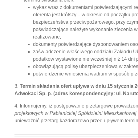
wykaz wraz z dokumentami potwierdzającymi reali
oferenta jest krótszy – w okresie od początku p
bezpieczeństwa przeciwpożarowego, przy czym 
poświadczające należyte wykonanie zlecenia wr
realizowane,
dokumenty potwierdzające dysponowaniem osoba
zaświadczenie właściwego oddziału Zakładu Ub
podatków wystawione nie wcześniej niż 14 dni p
obowiązującą polisę ubezpieczeniową w zakres
potwierdzenie wniesienia wadium w sposób pr
3.
Termin składania ofert upływa w dniu 15 stycznia 2
Adwokaci Sp. p. (adres korespondencyjny: ul. Narutow
4. Informujemy, iż postępowanie przetargowe prowadzon
projektowych w Pabianickiej Spółdzielni Mieszkaniowej
unieważnić przetarg każdorazowo przed upływem terminu