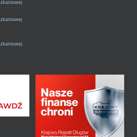
szkaniowej
szkaniowej
szkaniowej