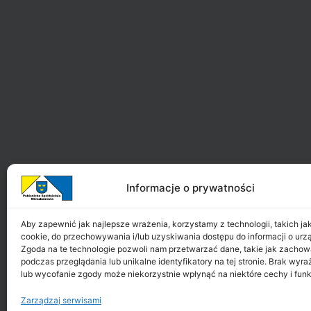
Informacje o prywatności
Aby zapewnić jak najlepsze wrażenia, korzystamy z technologii, takich jak 
cookie, do przechowywania i/lub uzyskiwania dostępu do informacji o urz
Zgoda na te technologie pozwoli nam przetwarzać dane, takie jak zachow
podczas przeglądania lub unikalne identyfikatory na tej stronie. Brak wyr
lub wycofanie zgody może niekorzystnie wpłynąć na niektóre cechy i funk
Zarządzaj serwisami