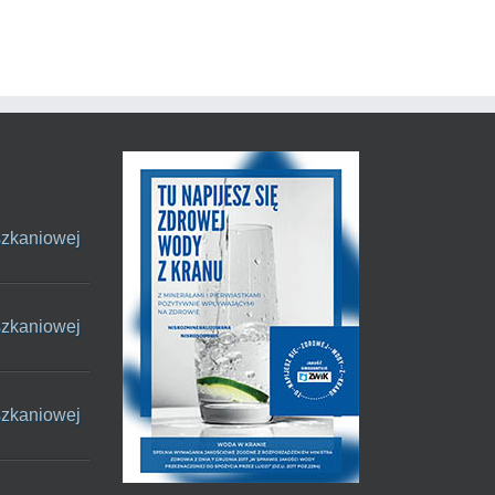
szkaniowej
szkaniowej
szkaniowej