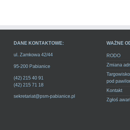
DANE KONTAKTOWE:
WAŻNE O
ul. Zamkowa 42/44
RODO
Zmiana adr
95-200 Pabianice
Targowisko
(42) 215 40 91
pod pawilo
(42) 215 71 18
Kontakt
sekretariat@psm-pabianice.pl
Zgłoś awar