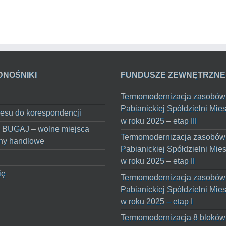
DNOŚNIKI
FUNDUSZE ZEWNĘTRZNE
Termomodernizacja zasobów
Pabianickiej Spółdzielni Mie
esu do korespondencji
w roku 2025 – etap III
 BUGAJ – wolne miejsca
Termomodernizacja zasobów
ny handlowe
Pabianickiej Spółdzielni Mie
w roku 2025 – etap II
ię
Termomodernizacja zasobów
Pabianickiej Spółdzielni Mie
w roku 2025 – etap I
Termomodernizacja 8 bloków