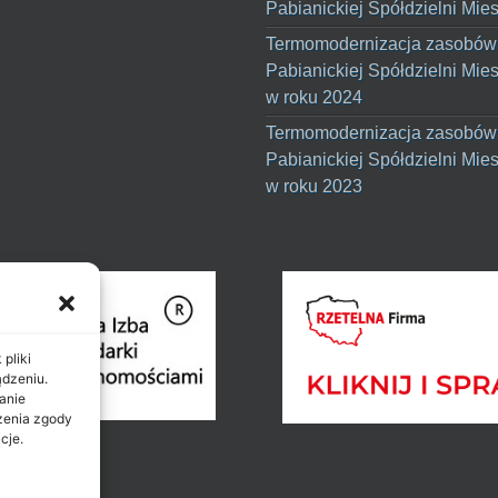
Pabianickiej Spółdzielni Mie
Termomodernizacja zasobów
Pabianickiej Spółdzielni Mie
w roku 2024
Termomodernizacja zasobów
Pabianickiej Spółdzielni Mie
w roku 2023
pliki
ądzeniu.
anie
ażenia zgody
cje.