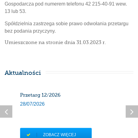
Gospodarcza pod numerem telefonu 42 215-40-91 wew.
13 lub 53.
Spółdzielnia zastrzega sobie prawo odwołania przetargu
bez podania przyczyny.
Umieszczone na stronie dnia 31.03.2023 r.
Aktualności
Przetarg 12/2026
Har
gaz
28/07/2026
sier
27/0
ZOBACZ WIĘCEJ