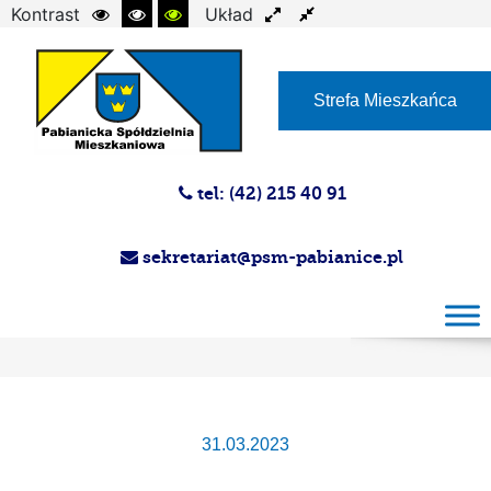
Kontrast
Układ
Czcionka
Strefa Mieszkańca
tel: (42) 215 40 91
sekretariat@psm-pabianice.pl
Przetarg ustny w dniu 14.04.2023 r. na
najem lokali użytkowych
31.03.2023