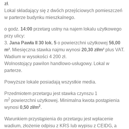
zł
.
Lokal składający się z dwóch przejściowych pomieszczeń
w parterze budynku mieszkalnego.
o godz.
14:00
przetarg ustny na najem lokalu użytkowego
przy ulicy:
3.
Jana Pawła II 30 lok. 5
o powierzchni użytkowej
56,00
m²
. Miesięczna stawka najmu wynosi
20,30 zł/m²
plus VAT.
Wadium w wysokości 4 200 zł.
Wolnostojący pawilon handlowo-usługowy. Lokal w
parterze.
Powyższe lokale posiadają wszystkie media.
Przedmiotem przetargu jest stawka czynszu 1
2
m
powierzchni użytkowej. Minimalna kwota postąpienia
2
wynosi
0,50 zł/m
.
Warunkiem przystąpienia do przetargu jest wpłacenie
wadium, złożenie odpisu z KRS lub wypisu z CEIDG, a