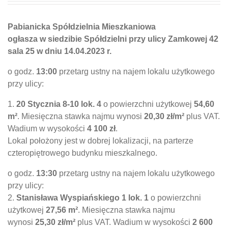
Pabianicka Spółdzielnia Mieszkaniowa
ogłasza w siedzibie Spółdzielni przy ulicy Zamkowej 42
sala 25 w dniu 14.04.2023 r.
o godz.
13:00
przetarg ustny na najem lokalu użytkowego
przy ulicy:
1.
20 Stycznia 8-10 lok. 4
o powierzchni użytkowej
54,60
m²
. Miesięczna stawka najmu wynosi
20,30 zł/m²
plus VAT.
Wadium w wysokości
4 100 zł
.
Lokal położony jest w dobrej lokalizacji, na parterze
czteropiętrowego budynku mieszkalnego.
o godz.
13:30
przetarg ustny na najem lokalu użytkowego
przy ulicy:
2.
Stanisława Wyspiańskiego 1 lok. 1
o powierzchni
użytkowej
27,56 m²
. Miesięczna stawka najmu
wynosi
25,30 zł/m²
plus VAT. Wadium w wysokości
2 600