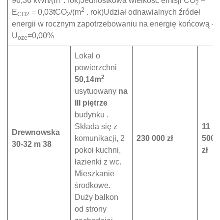
96,36 kWh/(m
. rok)Jednostkowa wielkość emisji CO
–
2
2
E
= 0,03tCO
/(m
. rok)Udział odnawialnych źródeł
CO2
2
energii w rocznym zapotrzebowaniu na energię końcową –
U
=0,00%
oze
Lokal o
powierzchni
2
50,14m
usytuowany
na
III piętrze
budynku .
Składa się z
11
Drewnowska
komunikacji, 2
230 000 zł
500
30-32 m 38
pokoi kuchni,
zł
łazienki z wc.
Mieszkanie
środkowe.
Duży balkon
od strony