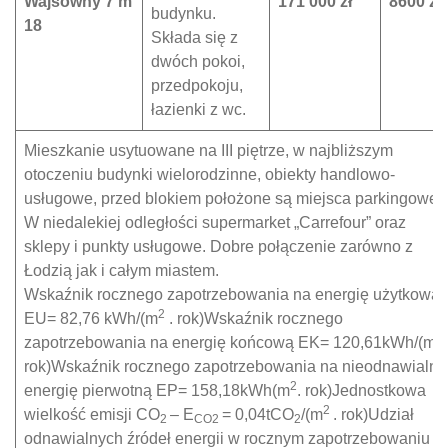
Wajsówny 7 m
171 000 zł
8600 zł
budynku.
18
Składa się z
dwóch pokoi,
przedpokoju,
łazienki z wc.
Mieszkanie usytuowane na III piętrze, w najbliższym
otoczeniu budynki wielorodzinne, obiekty handlowo-
usługowe, przed blokiem położone są miejsca parkingowe.
W niedalekiej odległości supermarket „Carrefour” oraz
sklepy i punkty usługowe. Dobre połączenie zarówno z
Łodzią jak i całym miastem.
Wskaźnik rocznego zapotrzebowania na energię użytkową
2
EU= 82,76 kWh/(m
. rok)Wskaźnik rocznego
2
zapotrzebowania na energię końcową EK= 120,61kWh/(m
rok)Wskaźnik rocznego zapotrzebowania na nieodnawialną
2
energię pierwotną EP= 158,18kWh(m
. rok)Jednostkowa
2
wielkość emisji CO
– E
= 0,04tCO
/(m
. rok)Udział
2
CO2
2
odnawialnych źródeł energii w rocznym zapotrzebowaniu n