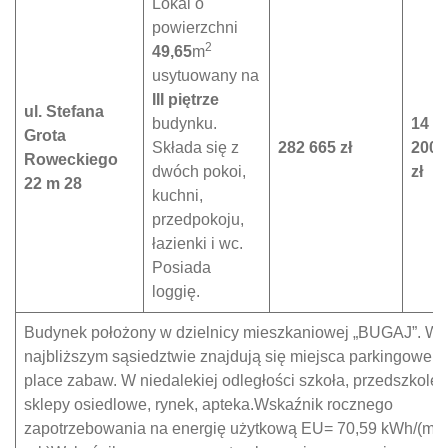
Lokal o
powierzchni
2
49,65
m
usytuowany na
III piętrze
ul. Stefana
budynku.
14
Grota
Składa się z
282 665 zł
200
Roweckiego
dwóch pokoi,
zł
22 m 28
kuchni,
przedpokoju,
łazienki i wc.
Posiada
loggię.
Budynek położony w dzielnicy mieszkaniowej „BUGAJ”. W
najbliższym sąsiedztwie znajdują się miejsca parkingowe,
place zabaw. W niedalekiej odległości szkoła, przedszkole ,
sklepy osiedlowe, rynek, apteka.Wskaźnik rocznego
2
zapotrzebowania na energię użytkową EU= 70,59 kWh/(m