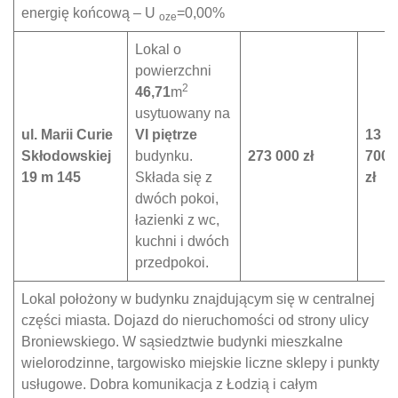
energię końcową – U
=0,00%
oze
Lokal o
powierzchni
2
46,71
m
usytuowany na
ul. Marii Curie
VI
piętrze
13
Skłodowskiej
budynku.
273 000 zł
700
19 m 145
Składa się z
zł
dwóch pokoi,
łazienki z wc,
kuchni i dwóch
przedpokoi.
Lokal położony w budynku znajdującym się w centralnej
części miasta. Dojazd do nieruchomości od strony ulicy
Broniewskiego. W sąsiedztwie budynki mieszkalne
wielorodzinne, targowisko miejskie liczne sklepy i punkty
usługowe. Dobra komunikacja z Łodzią i całym