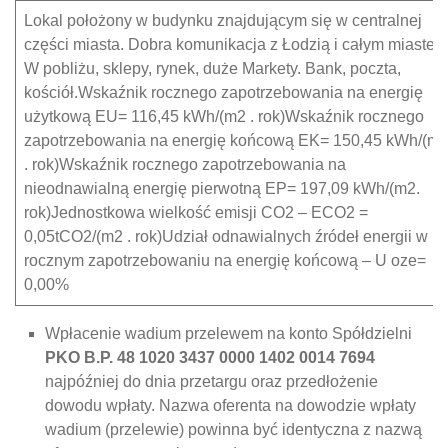
Lokal położony w budynku znajdującym się w centralnej
części miasta. Dobra komunikacja z Łodzią i całym miastem
W pobliżu, sklepy, rynek, duże Markety. Bank, poczta,
kościół.Wskaźnik rocznego zapotrzebowania na energię
użytkową EU= 116,45 kWh/(m2 . rok)Wskaźnik rocznego
zapotrzebowania na energię końcową EK= 150,45 kWh/(m
. rok)Wskaźnik rocznego zapotrzebowania na
nieodnawialną energię pierwotną EP= 197,09 kWh/(m2.
rok)Jednostkowa wielkość emisji CO2 – ECO2 =
0,05tCO2/(m2 . rok)Udział odnawialnych źródeł energii w
rocznym zapotrzebowaniu na energię końcową – U oze=
0,00%
Wpłacenie wadium przelewem na konto Spółdzielni
PKO B.P. 48 1020 3437 0000 1402 0014 7694
najpóźniej do dnia przetargu oraz przedłożenie
dowodu wpłaty. Nazwa oferenta na dowodzie wpłaty
wadium (przelewie) powinna być identyczna z nazwą