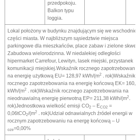
przedpokoju.
Balkon typu
loggia.
Lokal położony w budynku znajdującym się we wschodniej
części miasta. W najbliższym sąsiedztwie miejsca
parkingowe dla mieszkańców, place zabaw i zielone skwery
Zabudowa wielorodzinna. W niedalekiej odległości
hipermarket Carrefour, Lewityn, lasek miejski, przystanek
komunikacji miejskiej.Wskaźnik rocznego zapotrzebowania
2
na energię użytkową EU= 128,97 kWh/(m
. rok)Wskaźnik
rocznego zapotrzebowania na energię końcową EK= 160,0
2
kWh/(m
. rok)Wskaźnik rocznego zapotrzebowania na
2
nieodnawialną energię pierwotną EP= 211,38 kWh/(m
.
rok)Jednostkowa wielkość emisji CO
– E
=
2
CO2
2
0,06tCO
/(m
. rok)Udział odnawialnych źródeł energii w
2
rocznym zapotrzebowaniu na energę końcową – U
=0,00%
oze