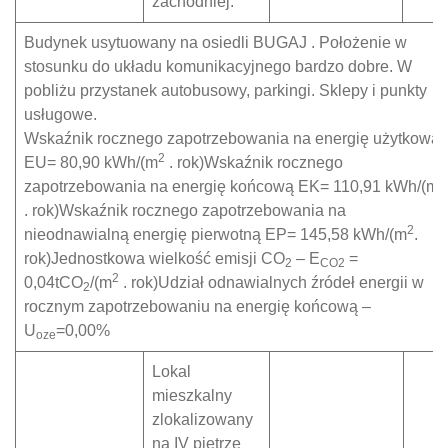
zachodniej.
Budynek usytuowany na osiedli BUGAJ . Położenie w
stosunku do układu komunikacyjnego bardzo dobre. W
pobliżu przystanek autobusowy, parkingi. Sklepy i punkty
usługowe.
Wskaźnik rocznego zapotrzebowania na energię użytkową
2
EU= 80,90 kWh/(m
. rok)Wskaźnik rocznego
2
zapotrzebowania na energię końcową EK= 110,91 kWh/(m
. rok)Wskaźnik rocznego zapotrzebowania na
2
nieodnawialną energię pierwotną EP= 145,58 kWh/(m
.
rok)Jednostkowa wielkość emisji CO
– E
=
2
CO2
2
0,04tCO
/(m
. rok)Udział odnawialnych źródeł energii w
2
rocznym zapotrzebowaniu na energię końcową –
U
=0,00%
oze
Lokal
mieszkalny
zlokalizowany
na IV piętrze