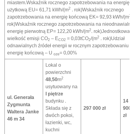
miastem.Wskaźnik rocznego zapotrzebowania na energię
2
użytkową EU= 61,71 kWh/(m
. rok)Wskaźnik rocznego
2
zapotrzebowania na energię końcową EK= 92,93 kWh/(m
.
rok)Wskaźnik rocznego zapotrzebowania na nieodnawialną
2
energię pierwotną EP= 122,20 kWh/(m
. rok)Jednostkowa
2
wielkość emisji CO
– E
= 0,03tCO
/(m
. rok)Udział
2
CO2
2
odnawialnych źródeł energii w rocznym zapotrzebowaniu n
energię końcową – U
= 0,00%
oze
Lokal o
powierzchni
2
48,50
m
usytuowany na
I piętrze
ul. Generała
budynku .
14
Zygmunta
Składa się z
297 000 zł
900
Waltera Janke
dwóch pokoi,
zł
46 m 34
łazienki, wc,
kuchni