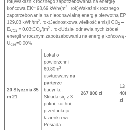
rok)Wskaźnik rocznego zapotrzebowania na energię
2
końcową EK= 98,69 kWh/(m
. rok)Wskaźnik rocznego
zapotrzebowania na nieodnawialną energię pierwotną EP=
2
129,03 kWh/(m
. rok)Jednostkowa wielkość emisji CO
–
2
2
E
= 0,03tCO
/(m
. rok)Udział odnawialnych źródeł
CO2
2
energii w rocznym zapotrzebowaniu na energię końcową –
U
=0,00%
oze
Lokal o
powierzchni
2
60,80m
usytuowany
na
parterze
13
20 Stycznia 85
budynku.
267 000 zł
400
m 21
Składa się z 3
zł
pokoi, kuchni,
przedpokoju,
łazienki i wc.
Posiada