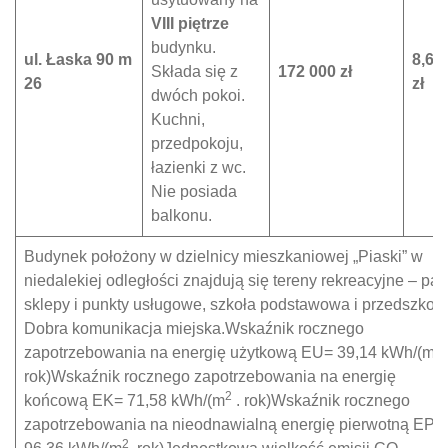
VIII piętrze
budynku.
ul. Łaska 90 m
8,60
Składa się z
172 000 zł
26
zł
dwóch pokoi.
Kuchni,
przedpokoju,
łazienki z wc.
Nie posiada
balkonu.
Budynek położony w dzielnicy mieszkaniowej „Piaski” w
niedalekiej odległości znajdują się tereny rekreacyjne – par
sklepy i punkty usługowe, szkoła podstawowa i przedszkole
Dobra komunikacja miejska.Wskaźnik rocznego
2
zapotrzebowania na energię użytkową EU= 39,14 kWh/(m
rok)Wskaźnik rocznego zapotrzebowania na energię
2
końcową EK= 71,58 kWh/(m
. rok)Wskaźnik rocznego
zapotrzebowania na nieodnawialną energię pierwotną EP=
2