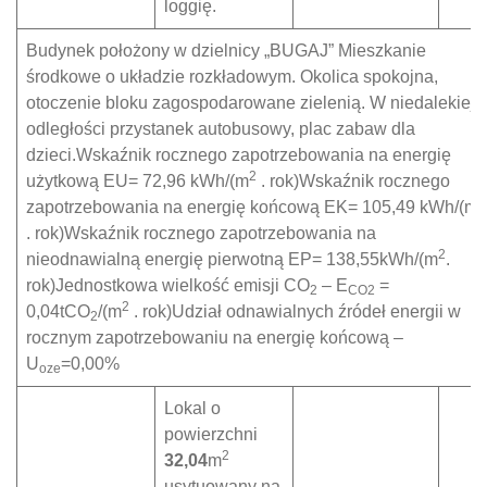
loggię.
Budynek położony w dzielnicy „BUGAJ” Mieszkanie
środkowe o układzie rozkładowym. Okolica spokojna,
otoczenie bloku zagospodarowane zielenią. W niedalekiej
odległości przystanek autobusowy, plac zabaw dla
dzieci.Wskaźnik rocznego zapotrzebowania na energię
2
użytkową EU= 72,96 kWh/(m
. rok)Wskaźnik rocznego
2
zapotrzebowania na energię końcową EK= 105,49 kWh/(m
. rok)Wskaźnik rocznego zapotrzebowania na
2
nieodnawialną energię pierwotną EP= 138,55kWh/(m
.
rok)Jednostkowa wielkość emisji CO
– E
=
2
CO2
2
0,04tCO
/(m
. rok)Udział odnawialnych źródeł energii w
2
rocznym zapotrzebowaniu na energię końcową –
U
=0,00%
oze
Lokal o
powierzchni
2
32,04
m
usytuowany na