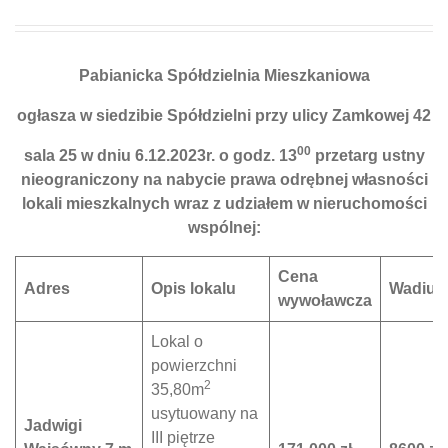
Pabianicka Spółdzielnia Mieszkaniowa
ogłasza w siedzibie Spółdzielni przy ulicy Zamkowej 42
00
sala 25 w dniu 6.12.2023r. o godz. 13
przetarg ustny
nieograniczony na nabycie prawa odrębnej własności
lokali mieszkalnych wraz z udziałem w nieruchomości
wspólnej:
Cena
Adres
Opis lokalu
Wadiu
wywoławcza
Lokal o
powierzchni
2
35,80m
usytuowany na
Jadwigi
III piętrze