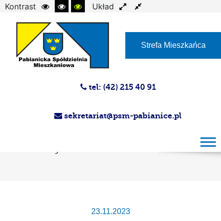
Kontrast
Układ
Czcionka
Strefa Mieszkańca
tel: (42) 215 40 91
sekretariat@psm-pabianice.pl
Przetarg ustny nieograniczony na nabycie
prawa odrębnej własności lokali
mieszkalnych
23.11.2023