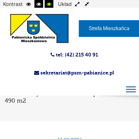
Kontrast
Układ
Czcionka
Strefa Mieszkańca
tel: (42) 215 40 91
sekretariat@psm-pabianice.pl
Przetarg ustny na zbycie prawa
użytkowania wieczystego działki gruntu
oznaczonej numerem 91/29 o powierzchni
490 m2