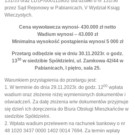
131/55 oraz LD1P/00011180/2 dla działki o nr 131/56
przez Sąd Rejonowy w Pabianicach, V Wydział Ksiąg
Wieczystych.
Cena wywoławcza wynosi- 430.000 zł netto
Wadium wynosi – 43.000 zł
Minimalna wysokość postąpienia wynosi 5 000 zł
Przetarg odbędzie się w dniu 30.11.2023r. o godz.
30
13
w siedzibie Spółdzielni, ul. Zamkowa 42/44 w
Pabianicach, I piętro, sala 25.
Warunkiem przystąpienia do przetargu jest:
00
1. W terminie do dnia 29.11.2023r. do godz. 12
wpłata
wadium oraz złożenie niżej wymienionych dokumentów i
oświadczeń. Za datę złożenia w/w dokumentów przyjmuje
się dzień ich doręczenia do Biura Obsługi Mieszkańców w
siedzibie Spółdzielni.
2. Wpłata wadium przelewem na rachunek bankowy o nr
48 1020 3437 0000 1402 0014 7694. Za termin wpłaty