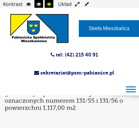
Kontrast
Układ
Czcionka
Strefa Mieszkańca
tel: (42) 215 40 91
sekretariat@psm-pabianice.pl
Przetarg ustny na zbycie prawa
użytkowania wieczystego nieruchomości
gruntowej w postaci działek gruntu
oznaczonych numerem 131/55 i 131/56 o
powierzchni 1.117,00 m2