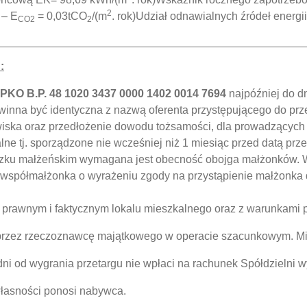
2
– E
= 0,03tCO
/(m
. rok)Udział odnawialnych źródeł energ
CO2
2
:
PKO B.P. 48 1020 3437 0000 1402 0014 7694
najpóźniej do d
winna być identyczna z nazwą oferenta przystępującego do prz
wiska oraz przedłożenie dowodu tożsamości, dla prowadzących
 tj. sporządzone nie wcześniej niż 1 miesiąc przed datą prze
ązku małżeńskim wymagana jest obecność obojga małżonków. W
spółmałżonka o wyrażeniu zgody na przystąpienie małżonka do
 prawnym i faktycznym lokalu mieszkalnego oraz z warunkami 
rzez rzeczoznawcę majątkowego w operacie szacunkowym. Mini
dni od wygrania przetargu nie wpłaci na rachunek Spółdzielni w
łasności ponosi nabywca.