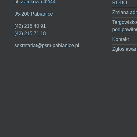
ul. Zamkowa 42/44
RODO
Zmiana adr
95-200 Pabianice
Targowisko
(42) 215 40 91
pod pawilo
(42) 215 71 18
Kontakt
sekretariat@psm-pabianice.pl
Zgłoś awar