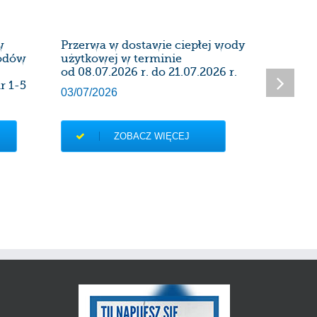
w
Przerwa w dostawie ciepłej wody
Harmon
wodów
użytkowej w terminie
instalac
od 08.07.2026 r. do 21.07.2026 r.
kominow
r 1-5
Administ
03/07/2026
27/06/20
ZOBACZ WIĘCEJ