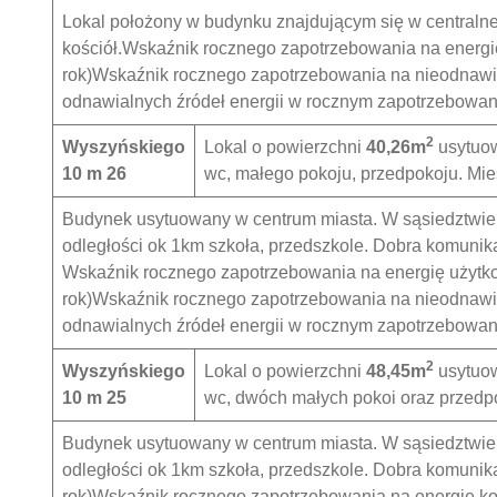
Lokal położony w budynku znajdującym się w centralnej
kościół.Wskaźnik rocznego zapotrzebowania na energ
rok)Wskaźnik rocznego zapotrzebowania na nieodnawi
odnawialnych źródeł energii w rocznym zapotrzebowa
2
Wyszyńskiego
Lokal o powierzchni
40,26m
usytuo
10 m 26
wc, małego pokoju, przedpokoju. Mi
Budynek usytuowany w centrum miasta. W sąsiedztwie b
odległości ok 1km szkoła, przedszkole. Dobra komunika
Wskaźnik rocznego zapotrzebowania na energię użyt
rok)Wskaźnik rocznego zapotrzebowania na nieodnawi
odnawialnych źródeł energii w rocznym zapotrzebowan
2
Wyszyńskiego
Lokal o powierzchni
48,45m
usytuo
10 m 25
wc, dwóch małych pokoi oraz przedp
Budynek usytuowany w centrum miasta. W sąsiedztwie b
odległości ok 1km szkoła, przedszkole. Dobra komuni
rok)Wskaźnik rocznego zapotrzebowania na energię 