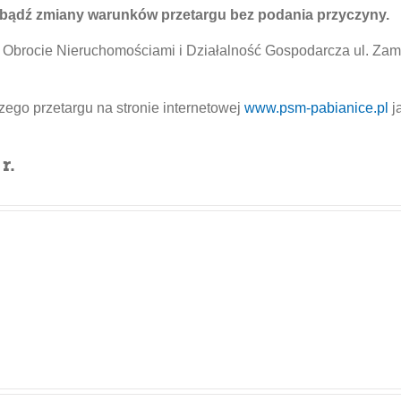
a bądź zmiany warunków przetargu bez podania przyczyny.
w Obrocie Nieruchomościami i Działalność Gospodarcza ul. Za
ego przetargu na stronie internetowej
www.psm-pabianice.pl
j
r.