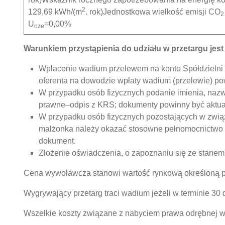
2
129,69 kWh/(m
. rok)Jednostkowa wielkość emisji CO
2
U
=0,00%
oze
Warunkiem przystąpienia do udziału w przetargu jest 
Wpłacenie wadium przelewem na konto Spółdzielni
oferenta na dowodzie wpłaty wadium (przelewie) po
W przypadku osób fizycznych podanie imienia, naz
prawne–odpis z KRS; dokumenty powinny być aktualne
W przypadku osób fizycznych pozostających w zwi
małżonka należy okazać stosowne pełnomocnictwo w
dokument.
Złożenie oświadczenia, o zapoznaniu się ze stanem
Cena wywoławcza stanowi wartość rynkową określoną p
Wygrywający przetarg traci wadium jeżeli w terminie 30 
Wszelkie koszty związane z nabyciem prawa odrębnej w