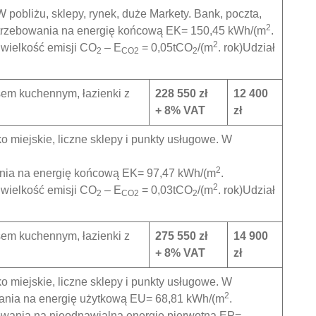
pobliżu, sklepy, rynek, duże Markety. Bank, poczta,
2
otrzebowania na energię końcową EK= 150,45 kWh/(m
.
2
 wielkość emisji CO
– E
= 0,05tCO
/(m
. rok)Udział
2
CO2
2
sem kuchennym, łazienki z
228 550 zł
12 400
+ 8% VAT
zł
 miejskie, liczne sklepy i punkty usługowe. W
2
ania na energię końcową EK= 97,47 kWh/(m
.
2
 wielkość emisji CO
– E
= 0,03tCO
/(m
. rok)Udział
2
CO2
2
sem kuchennym, łazienki z
275 550 zł
14 900
+ 8% VAT
zł
 miejskie, liczne sklepy i punkty usługowe. W
2
wania na energię użytkową EU= 68,81 kWh/(m
.
owania na nieodnawialną energię pierwotną EP=