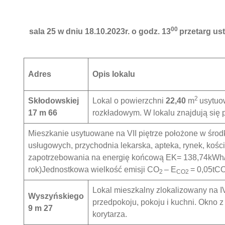
00
sala 25 w dniu 18.10.2023r. o godz. 13
przetarg us
Adres
Opis lokalu
2
Skłodowskiej
Lokal o powierzchni
22,40
m
usytu
17 m 66
rozkładowym. W lokalu znajdują się p
Mieszkanie usytuowane na VII piętrze położone w śro
usługowych, przychodnia lekarska, apteka, rynek, ko
zapotrzebowania na energię końcową EK= 138,74kWh
rok)Jednostkowa wielkość emisji CO
– E
= 0,05tC
2
CO2
Lokal mieszkalny zlokalizowany na I
Wyszyńskiego
przedpokoju, pokoju i kuchni. Okno z
9 m 27
korytarza.