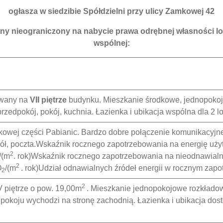
ogłasza w siedzibie Spółdzielni przy ulicy Zamkowej 42
tny nieograniczony
na nabycie prawa odrębnej własności lo
wspólnej:
owany na
VII piętrze
budynku. Mieszkanie środkowe, jednopokoj
rzedpokój, pokój, kuchnia. Łazienka i ubikacja wspólna dla 2 lo
dkowej części Pabianic. Bardzo dobre połączenie komunikacyjn
ściół, poczta.Wskaźnik rocznego zapotrzebowania na energię u
2
/(m
. rok)Wskaźnik rocznego zapotrzebowania na nieodnawial
2
O
/(m
. rok)Udział odnawialnych źródeł energii w rocznym za
2
2
V piętrze o pow. 19,00m
. Mieszkanie jednopokojowe rozkładow
 pokoju wychodzi na stronę zachodnią. Łazienka i ubikacja dost