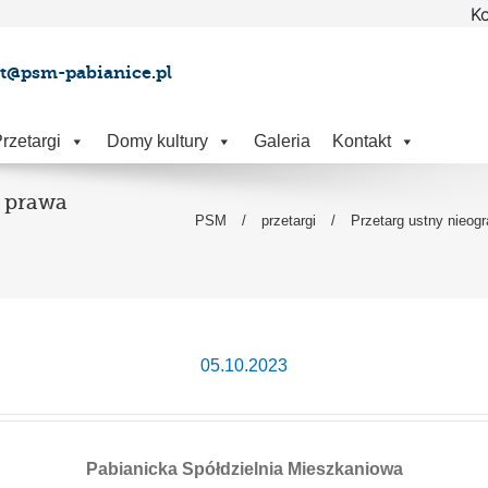
Ko
at@psm-pabianice.pl
rzetargi
Domy kultury
Galeria
Kontakt
e prawa
PSM
/
przetargi
/
Przetarg ustny nieog
05.10.2023
Pabianicka Spółdzielnia Mieszkaniowa