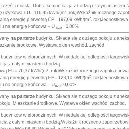
 części miasta. Dobra komunikacja z Łodzią i całym miastem. W 
2
ię użytkową EU= 116,45 kWh/(m
. rok)Wskaźnik rocznego zap
2
alną energię pierwotną EP= 197,09 kWh/(m
. rok)Jednostkowa
niu na energię końcową – U
= 0,00%
oze
wany
na parterze
budynku. Składa się z dużego pokoju z anek
eszkanie środkowe. Wystawa okien wschód, zachód
udynków wielorodzinnych. W niedalekiej odległości targowisko
cja z całym miastem i Łodzią.
2
kową EU= 70,37 kWh/(m
. rok)Wskaźnik rocznego zapotrzebow
2
alną energię pierwotną EP= 128,10 kWh/(m
. rok)Jednostkowa
iu na energię końcową – U
=0,00%
oze
wany
na parterze
budynku. Składa się z dużego pokoju z anek
okoju. Mieszkanie środkowe. Wystawa okien wschód, zachód.
udynków wielorodzinnych. W niedalekiej odległości targowisko
kacja z całym miastem i Łodzią.Wskaźnik rocznego zapotrzebo
2
końcową EK= 98,69 kWh/(m
. rok)Wskaźnik rocznego zapotrzeb