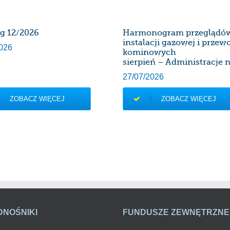
rg 12/2026
Harmonogram przeglądó
instalacji gazowej i prze
026
kominowych
sierpień – Administracje n
27/07/2026
ZOBACZ WIĘCEJ
ZOBACZ WIĘCEJ
DNOŚNIKI
FUNDUSZE ZEWNĘTRZNE