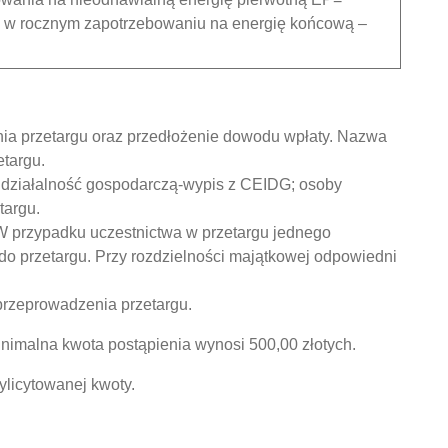
ii w rocznym zapotrzebowaniu na energię końcową –
nia przetargu oraz przedłożenie dowodu wpłaty. Nazwa
etargu.
 działalność gospodarczą-wypis z CEIDG; osoby
targu.
 przypadku uczestnictwa w przetargu jednego
 przetargu. Przy rozdzielności majątkowej odpowiedni
przeprowadzenia przetargu.
malna kwota postąpienia wynosi 500,00 złotych.
ylicytowanej kwoty.