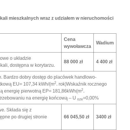
kali mieszkalnych wraz z udziałem w nieruchomości
Cena
Wadium
wywoławcza
owe o układzie
88 000 zł
4 400 zł
kali, dostępna w korytarzu.
e. Bardzo dobry dostęp do placówek handlowo-
2
żytkową EU= 107,34 kWh/(m
. rok)Wskaźnik rocznego
2
ną energię pierwotną EP= 181,86kWh(m
.
potrzebowaniu na energię końcową – U
=0,00%
oze
e. Składa się z
ępne po drugiej stronie
66 045,50 zł
3400 zł