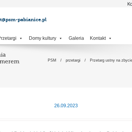
Ko
at@psm-pabianice.pl
rzetargi
Domy kultury
Galeria
Kontakt
ia
PSM
/
przetargi
/
Przetarg ustny na zbyci
numerem
26.09.2023