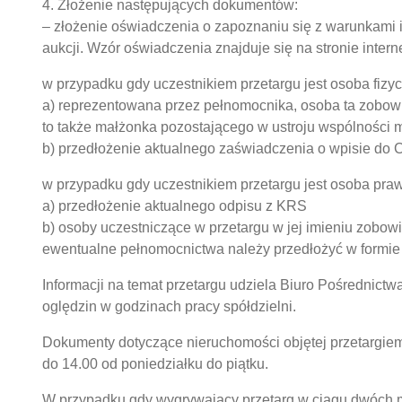
4. Złożenie następujących dokumentów:
– złożenie oświadczenia o zapoznaniu się z warunkami i
aukcji. Wzór oświadczenia znajduje się na stronie intern
w przypadku gdy uczestnikiem przetargu jest osoba fizy
a) reprezentowana przez pełnomocnika, osoba ta zobow
to także małżonka pozostającego w ustroju wspólności 
b) przedłożenie aktualnego zaświadczenia o wpisie do
w przypadku gdy uczestnikiem przetargu jest osoba pra
a) przedłożenie aktualnego odpisu z KRS
b) osoby uczestniczące w przetargu w jej imieniu zobo
ewentualne pełnomocnictwa należy przedłożyć w formie
Informacji na temat przetargu udziela Biuro Pośrednic
oględzin w godzinach pracy spółdzielni.
Dokumenty dotyczące nieruchomości objętej przetargiem 
do 14.00 od poniedziałku do piątku.
W przypadku gdy wygrywający przetarg w ciągu dwóch m