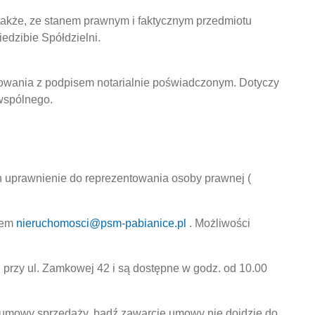
 także, ze stanem prawnym i faktycznym przedmiotu
iedzibie Spółdzielni.
towania z podpisem notarialnie poświadczonym. Dotyczy
wspólnego.
h uprawnienie do reprezentowania osoby prawnej (
ilem
nieruchomosci@psm-pabianice.pl
. Możliwości
 przy ul. Zamkowej 42 i są dostępne w godz. od 10.00
 umowy sprzedaży, bądź zawarcie umowy nie dojdzie do