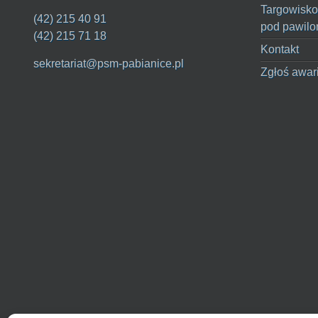
Targowisko
(42) 215 40 91
pod pawilo
(42) 215 71 18
Kontakt
sekretariat@psm-pabianice.pl
Zgłoś awar