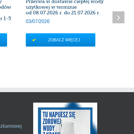
w
Przerwa w dostawie ciepłej wody
Harmon
wodów
użytkowej w terminie
instalac
od 08.07.2026 r. do 21.07.2026 r.
kominow
r 1-5
Administ
03/07/2026
27/06/20
ZOBACZ WIĘCEJ
szkaniowej