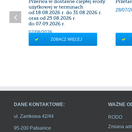
SDK
Przerwa w dostawie ciepłej wody
Przeta
użytkowej w terminach
28/07/2
od 18.08.2026 r. do 31.08.2026 r.
oraz od 25.08.2026 r.
do 07.09.2026 r.
07/08/2026
ZOBACZ WIĘCEJ
DANE KONTAKTOWE:
WAŻNE O
ul. Zamkowa 42/44
RODO
Zmiana adr
95-200 Pabianice