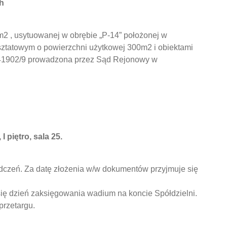
ch
m2 , usytuowanej w obrębie „P-14” położonej w
rsztatowym o powierzchni użytkowej 300m2 i obiektami
0041902/9 prowadzona przez Sąd Rejonowy w
 piętro, sala 25.
czeń. Za datę złożenia w/w dokumentów przyjmuje się
ę dzień zaksięgowania wadium na koncie Spółdzielni.
przetargu.