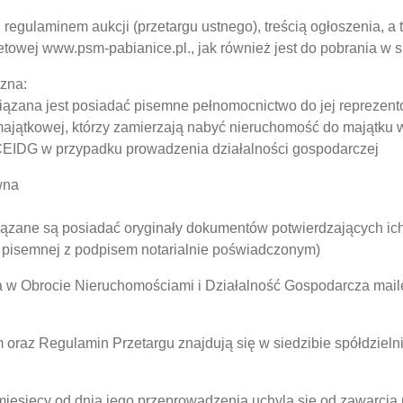
 regulaminem aukcji (przetargu ustnego), treścią ogłoszenia, a
etowej www.psm-pabianice.pl., jak również jest do pobrania w s
czna:
iązana jest posiadać pisemne pełnomocnictwo do jej reprezen
majątkowej, którzy zamierzają nabyć nieruchomość do majątku 
 CEIDG w przypadku prowadzenia działalności gospodarczej
wna
wiązane są posiadać oryginały dokumentów potwierdzających ic
 pisemnej z podpisem notarialnie poświadczonym)
twa w Obrocie Nieruchomościami i Działalność Gospodarcza ma
oraz Regulamin Przetargu znajdują się w siedzibie spółdzielni
iesięcy od dnia jego przeprowadzenia uchyla się od zawarcia