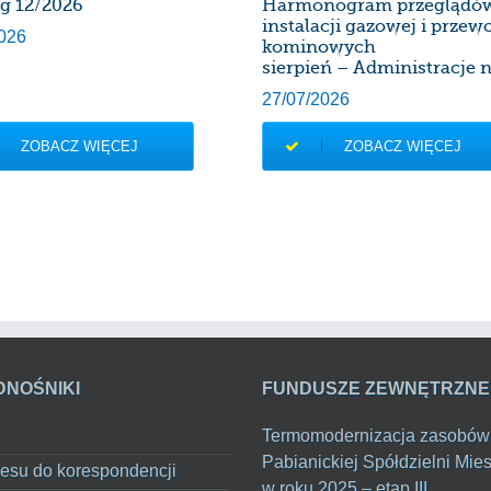
rg 12/2026
Harmonogram przeglądó
instalacji gazowej i prze
026
kominowych
sierpień – Administracje n
27/07/2026
ZOBACZ WIĘCEJ
ZOBACZ WIĘCEJ
DNOŚNIKI
FUNDUSZE ZEWNĘTRZNE
Termomodernizacja zasobów
Pabianickiej Spółdzielni Mie
esu do korespondencji
w roku 2025 – etap III