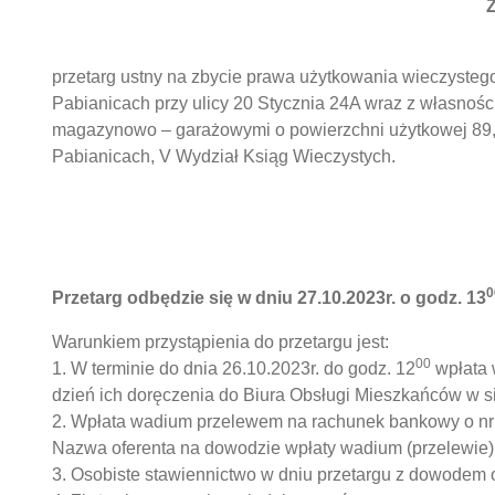
Z
przetarg ustny na zbycie prawa użytkowania wieczysteg
Pabianicach przy ulicy 20 Stycznia 24A wraz z własnośc
magazynowo – garażowymi o powierzchni użytkowej 89,
Pabianicach, V Wydział Ksiąg Wieczystych.
0
Przetarg odbędzie się w dniu 27.10.2023r. o godz. 13
Warunkiem przystąpienia do przetargu jest:
00
1. W terminie do dnia 26.10.2023r. do godz. 12
wpłata 
dzień ich doręczenia do Biura Obsługi Mieszkańców w si
2. Wpłata wadium przelewem na rachunek bankowy o nr 
Nazwa oferenta na dowodzie wpłaty wadium (przelewie) 
3. Osobiste stawiennictwo w dniu przetargu z dowodem 