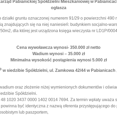
arząd Pabianickiej Spółdzielni Mieszkaniowej w Pabianica
ogłasza
o działki gruntu oznaczonej numerem 91/29 o powierzchni 490 
ią znajdujących się na niej naniesień: budynkiem socjalno-wa
50m2, dla której jest urządzona księga wieczysta nr LD1P/0
Cena wywoławcza wynosi- 350.000 zł netto
Wadium wynosi – 35.000 zł
Minimalna wysokość postąpienia wynosi 5.000 zł
0
w siedzibie Spółdzielni, ul. Zamkowa 42/44 w Pabianicach , I
wadium oraz złożenie niżej wymienionych dokumentów i oświad
edzibie Spółdzielni.
48 1020 3437 0000 1402 0014 7694. Za termin wpłaty uważa si
powinna być identyczna z nazwą oferenta przystępującego do 
osobistym lub paszportem,