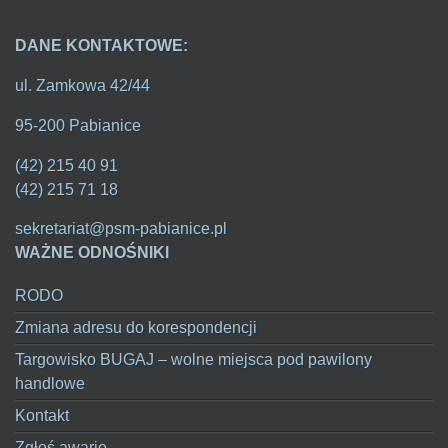
DANE KONTAKTOWE:
ul. Zamkowa 42/44
95-200 Pabianice
(42) 215 40 91
(42) 215 71 18
sekretariat@psm-pabianice.pl
WAŻNE ODNOŚNIKI
RODO
Zmiana adresu do korespondencji
Targowisko BUGAJ – wolne miejsca pod pawilony
handlowe
Kontakt
Zgłoś awarię