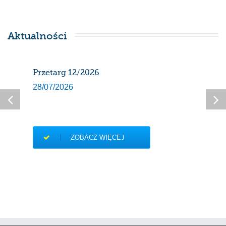
Aktualności
Przetarg 12/2026
Har
gaz
28/07/2026
sier
27/0
ZOBACZ WIĘCEJ