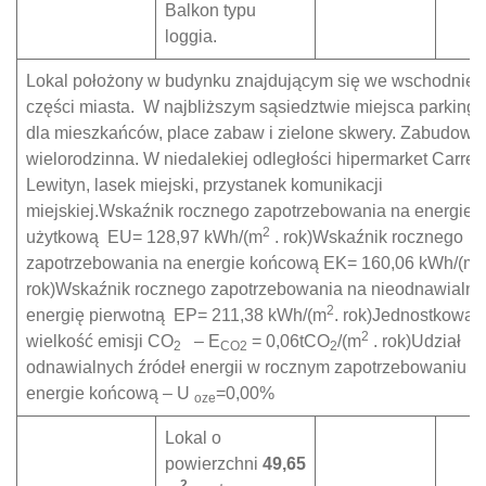
Balkon typu
loggia.
Lokal położony w budynku znajdującym się we wschodniej
części miasta. W najbliższym sąsiedztwie miejsca parking
dla mieszkańców, place zabaw i zielone skwery. Zabudowa
wielorodzinna. W niedalekiej odległości hipermarket Carrefo
Lewityn, lasek miejski, przystanek komunikacji
miejskiej.Wskaźnik rocznego zapotrzebowania na energie
2
użytkową EU= 128,97 kWh/(m
. rok)Wskaźnik rocznego
2
zapotrzebowania na energie końcową EK= 160,06 kWh/(m
rok)Wskaźnik rocznego zapotrzebowania na nieodnawialna
2
energię pierwotną EP= 211,38 kWh/(m
. rok)Jednostkowa
2
wielkość emisji CO
– E
= 0,06tCO
/(m
. rok)Udział
2
CO2
2
odnawialnych źródeł energii w rocznym zapotrzebowaniu n
energie końcową – U
=0,00%
oze
Lokal o
powierzchni
49,65
2