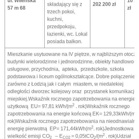
ul. Wileńska
10 2
składający się z
202 200 zł
57 m 68
zł
trzech pokoi,
kuchni,
przedpokoju,
łazienki, wc. Lokal
posiada balkon.
Mieszkanie usytuowane na IV piętrze, w najbliższym otocze
budynki wielorodzinne i jednorodzinne, obiekty handlowo-
usługowe, przychodnia, apteka, przedszkole, szkoła
podstawowa i liceum ogólnokształcące. Dobre połączenie
zarówno z Łodzią jak i całym miastem, w niedalekiej
odległości dworzec kolejowy oraz przystanek komunikacji
miejskiej.Wskaźnik rocznego zapotrzebowania na energie
2
użytkową EU= 97,81 kWh/(m
. rok)Wskaźnik rocznego
2
zapotrzebowania na energie końcową EK= 129,33kWh/(m
rok)Wskaźnik rocznego zapotrzebowania na nieodnawialna
2
energię pierwotną EP= 171,44kWh(m
. rok)Jednostkowa
2
wielkość emisji CO
– E
= 0,05tCO
/(m
. rok)Udział
2
CO2
2