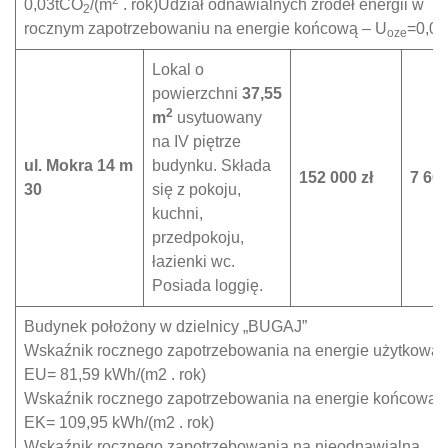
2
0,03tCO
/(m
. rok)Udział odnawialnych źródeł energii w
2
rocznym zapotrzebowaniu na energie końcową – U
=0,0
oze
Lokal o
powierzchni
37,55
2
m
usytuowany
na IV piętrze
ul. Mokra 14 m
budynku. Składa
152 000 zł
7 600
30
się z pokoju,
kuchni,
przedpokoju,
łazienki wc.
Posiada loggię.
Budynek położony w dzielnicy „BUGAJ”
Wskaźnik rocznego zapotrzebowania na energie użytkową
EU= 81,59 kWh/(m2 . rok)
Wskaźnik rocznego zapotrzebowania na energie końcową
EK= 109,95 kWh/(m2 . rok)
Wskaźnik rocznego zapotrzebowania na nieodnawialna