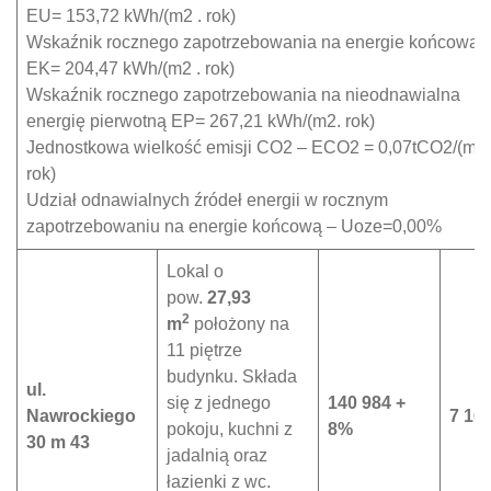
EU= 153,72 kWh/(m2 . rok)
Wskaźnik rocznego zapotrzebowania na energie końcową
EK= 204,47 kWh/(m2 . rok)
Wskaźnik rocznego zapotrzebowania na nieodnawialna
energię pierwotną EP= 267,21 kWh/(m2. rok)
Jednostkowa wielkość emisji CO2 – ECO2 = 0,07tCO2/(m2 
rok)
Udział odnawialnych źródeł energii w rocznym
zapotrzebowaniu na energie końcową – Uoze=0,00%
Lokal o
pow.
27,93
2
m
położony na
11 piętrze
budynku. Składa
ul.
się z jednego
140 984 +
Nawrockiego
7 100
pokoju, kuchni z
8%
30 m 43
jadalnią oraz
łazienki z wc.