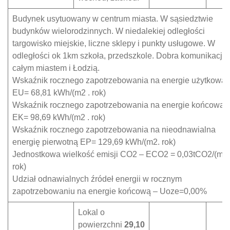
Budynek usytuowany w centrum miasta. W sąsiedztwie
budynków wielorodzinnych. W niedalekiej odległości
targowisko miejskie, liczne sklepy i punkty usługowe. W
odległości ok 1km szkoła, przedszkole. Dobra komunikacja 
całym miastem i Łodzią.
Wskaźnik rocznego zapotrzebowania na energie użytkową
EU= 68,81 kWh/(m2 . rok)
Wskaźnik rocznego zapotrzebowania na energie końcową
EK= 98,69 kWh/(m2 . rok)
Wskaźnik rocznego zapotrzebowania na nieodnawialna
energię pierwotną EP= 129,69 kWh/(m2. rok)
Jednostkowa wielkość emisji CO2 – ECO2 = 0,03tCO2/(m2 
rok)
Udział odnawialnych źródeł energii w rocznym
zapotrzebowaniu na energie końcową – Uoze=0,00%
Lokal o
powierzchni
29,10