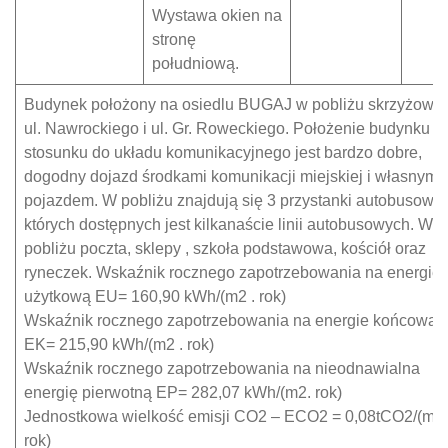
Wystawa okien na
stronę
południową.
Budynek położony na osiedlu BUGAJ w pobliżu skrzyżowa
ul. Nawrockiego i ul. Gr. Roweckiego. Położenie budynku w
stosunku do układu komunikacyjnego jest bardzo dobre,
dogodny dojazd środkami komunikacji miejskiej i własnym
pojazdem. W pobliżu znajdują się 3 przystanki autobusowe
których dostępnych jest kilkanaście linii autobusowych. W
pobliżu poczta, sklepy , szkoła podstawowa, kościół oraz
ryneczek. Wskaźnik rocznego zapotrzebowania na energie
użytkową EU= 160,90 kWh/(m2 . rok)
Wskaźnik rocznego zapotrzebowania na energie końcową
EK= 215,90 kWh/(m2 . rok)
Wskaźnik rocznego zapotrzebowania na nieodnawialna
energię pierwotną EP= 282,07 kWh/(m2. rok)
Jednostkowa wielkość emisji CO2 – ECO2 = 0,08tCO2/(m2 
rok)