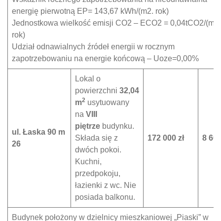
energię pierwotną EP= 143,67 kWh/(m2. rok)
Jednostkowa wielkość emisji CO2 – ECO2 = 0,04tCO2/(m2 
rok)
Udział odnawialnych źródeł energii w rocznym
zapotrzebowaniu na energie końcową – Uoze=0,00%
Lokal o
powierzchni
32,04
2
m
usytuowany
na
VIII
piętrze
budynku.
ul. Łaska 90 m
Składa się z
172 000 zł
8 600
26
dwóch pokoi.
Kuchni,
przedpokoju,
łazienki z wc. Nie
posiada balkonu.
Budynek położony w dzielnicy mieszkaniowej „Piaski” w