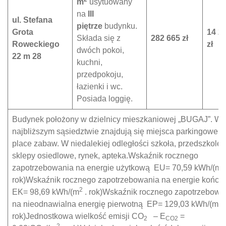
m
usytuowany
na
III
ul. Stefana
piętrze
budynku.
Grota
14 2
Składa się z
282 665 zł
Roweckiego
zł
dwóch pokoi,
22 m 28
kuchni,
przedpokoju,
łazienki i wc.
Posiada loggię.
Budynek położony w dzielnicy mieszkaniowej „BUGAJ”. W
najbliższym sąsiedztwie znajdują się miejsca parkingowe,
place zabaw. W niedalekiej odległości szkoła, przedszkole ,
sklepy osiedlowe, rynek, apteka.Wskaźnik rocznego
2
zapotrzebowania na energie użytkową EU= 70,59 kWh/(m
rok)Wskaźnik rocznego zapotrzebowania na energie końc
2
EK= 98,69 kWh/(m
. rok)Wskaźnik rocznego zapotrzebowa
2
na nieodnawialna energię pierwotną EP= 129,03 kWh/(m
.
rok)Jednostkowa wielkość emisji CO
– E
=
2
CO2