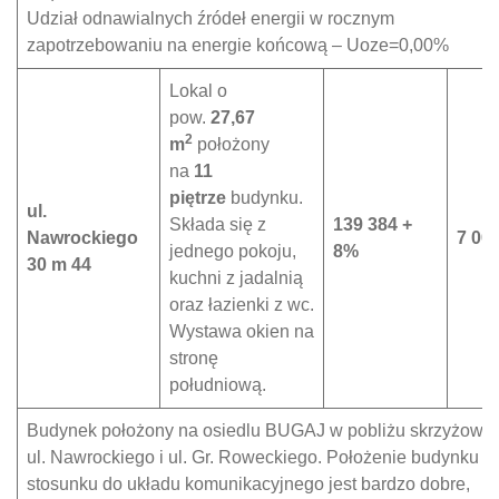
Udział odnawialnych źródeł energii w rocznym
zapotrzebowaniu na energie końcową – Uoze=0,00%
Lokal o
pow.
27,67
2
m
położony
na
11
piętrze
budynku.
ul.
Składa się z
139 384 +
Nawrockiego
7 000
jednego pokoju,
8%
30 m 44
kuchni z jadalnią
oraz łazienki z wc.
Wystawa okien na
stronę
południową.
Budynek położony na osiedlu BUGAJ w pobliżu skrzyżowa
ul. Nawrockiego i ul. Gr. Roweckiego. Położenie budynku w
stosunku do układu komunikacyjnego jest bardzo dobre,