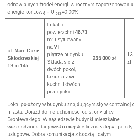
odnawialnych źródeł energii w rocznym zapotrzebowaniu n
energie końcową – U
=0,00%
oze
Lokal o
powierzchni
46,71
2
m
usytuowany
na
VI
ul. Marii Curie
piętrze
budynku.
13 3
Skłodowskiej
265 000 zł
Składa się z
zł
19 m 145
dwóch pokoi,
łazienki z wc,
kuchni i dwóch
przedpokoi.
Lokal położony w budynku znajdującym się w centralnej cz
miasta. Dojazd do nieruchomości od strony ulicy
Broniewskiego. W sąsiedztwie budynki mieszkalne
wielorodzinne, targowisko miejskie liczne sklepy i punkty
usługowe. Dobra komunikacja z Łodzią i całym