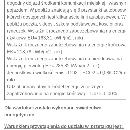
dogodny dojazd środkami komunikacji miejskiej i własnym
pojazdem. W pobliżu znajdują się 3 przystanki autobusowe
których dostępnych jest kilkanaście linii autobusowych. W
pobliżu poczta, sklepy , szkoła podstawowa, kościół oraz
ryneczek. Wskaźnik rocznego zapotrzebowania na energie
użytkową EU= 163,31 kWh/(m2 . rok)
Wskaźnik rocznego zapotrzebowania na energie końcową
EK= 218,78 kWh/(m2 . rok)
Wskaźnik rocznego zapotrzebowania na nieodnawialna
energię pierwotną EP= 285,82 kWh/(m2. rok)
Jednostkowa wielkość emisji CO2 – ECO2 = 0,08tCO2/(m2 
rok)
Udział odnawialnych źródeł energii w rocznym
zapotrzebowaniu na energie końcową – Uoze=0,00%
Dla w/w lokali zostało wykonane świadectwo
energetyczne
Warunkiem przystąpienia do udziału w przetargu jest :