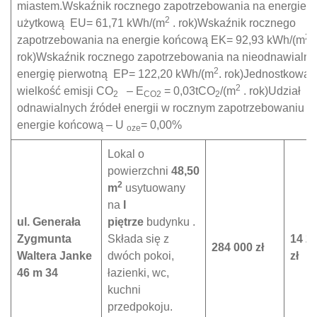
miastem.Wskaźnik rocznego zapotrzebowania na energie
2
użytkową EU= 61,71 kWh/(m
. rok)Wskaźnik rocznego
2
zapotrzebowania na energie końcową EK= 92,93 kWh/(m
.
rok)Wskaźnik rocznego zapotrzebowania na nieodnawialna
2
energię pierwotną EP= 122,20 kWh/(m
. rok)Jednostkowa
2
wielkość emisji CO
– E
= 0,03tCO
/(m
. rok)Udział
2
CO2
2
odnawialnych źródeł energii w rocznym zapotrzebowaniu n
energie końcową – U
= 0,00%
oze
Lokal o
powierzchni
48,50
2
m
usytuowany
na
I
ul. Generała
piętrze
budynku .
Zygmunta
Składa się z
14 2
284 000 zł
Waltera Janke
dwóch pokoi,
zł
46 m 34
łazienki, wc,
kuchni
przedpokoju.