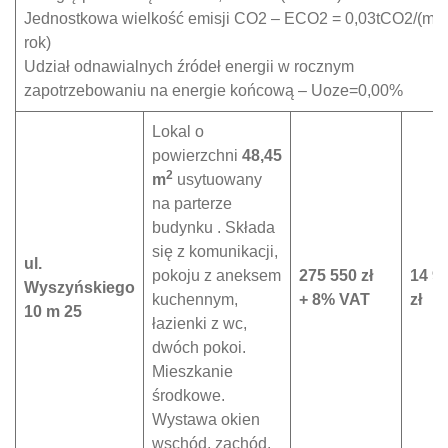
Jednostkowa wielkość emisji CO2 – ECO2 = 0,03tCO2/(m2 
rok)
Udział odnawialnych źródeł energii w rocznym
zapotrzebowaniu na energie końcową – Uoze=0,00%
Lokal o
powierzchni
48,45
2
m
usytuowany
na parterze
budynku . Składa
się z komunikacji,
ul.
pokoju z aneksem
275 550 zł
14 9
Wyszyńskiego
kuchennym,
+ 8% VAT
zł
10 m 25
łazienki z wc,
dwóch pokoi.
Mieszkanie
środkowe.
Wystawa okien
wschód, zachód.