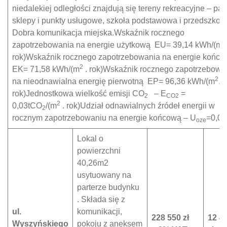
niedalekiej odległości znajdują się tereny rekreacyjne – par
sklepy i punkty usługowe, szkoła podstawowa i przedszkole
Dobra komunikacja miejska.Wskaźnik rocznego
2
zapotrzebowania na energie użytkową EU= 39,14 kWh/(m
rok)Wskaźnik rocznego zapotrzebowania na energie końc
2
EK= 71,58 kWh/(m
. rok)Wskaźnik rocznego zapotrzebowa
2
na nieodnawialna energię pierwotną EP= 96,36 kWh/(m
.
rok)Jednostkowa wielkość emisji CO
– E
=
2
CO2
2
0,03tCO
/(m
. rok)Udział odnawialnych źródeł energii w
2
rocznym zapotrzebowaniu na energie końcową – U
=0,0
oze
Lokal o
powierzchni
40,26m2
usytuowany na
parterze budynku
. Składa się z
ul.
komunikacji,
228 550 zł
12 4
Wyszyńskiego
pokoju z aneksem