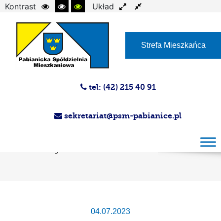
Kontrast
Układ
Czcionka
Strefa Mieszkańca
tel: (42) 215 40 91
sekretariat@psm-pabianice.pl
Przetarg ustny nieograniczony na nabycie
prawa odrębnej własności lokali
mieszkalnych
04.07.2023