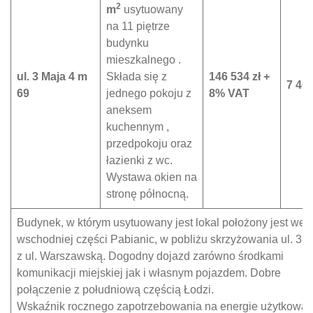
2
m
usytuowany
na 11 piętrze
budynku
mieszkalnego .
ul. 3 Maja 4 m
Składa się z
146 534 zł +
7 400
69
jednego pokoju z
8% VAT
aneksem
kuchennym ,
przedpokoju oraz
łazienki z wc.
Wystawa okien na
stronę północną.
Budynek, w którym usytuowany jest lokal położony jest we
wschodniej części Pabianic, w pobliżu skrzyżowania ul. 3 
z ul. Warszawską. Dogodny dojazd zarówno środkami
komunikacji miejskiej jak i własnym pojazdem. Dobre
połączenie z południową częścią Łodzi.
Wskaźnik rocznego zapotrzebowania na energie użytkową