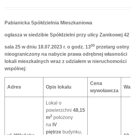
Pabianicka Spółdzielnia Mieszkaniowa
ogłasza w siedzibie Spółdzielni przy ulicy Zamkowej 42
00
sala 25 w dniu 18.07.2023 r. o godz. 13
przetarg ustny
nieograniczony na nabycie prawa odrębnej własności
lokali mieszkalnych wraz z udziałem w nieruchomości
wspólnej:
Cena
Adres
Opis lokalu
Wad
wywoławcza
Lokal o
powierzchni
48,15
2
m
położony
na
IV
piętrze
budynku,