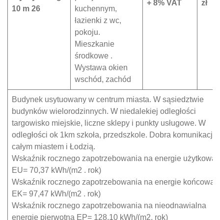
+ 8% VAT
zł
10 m 26
kuchennym,
łazienki z wc,
pokoju.
Mieszkanie
środkowe .
Wystawa okien
wschód, zachód
Budynek usytuowany w centrum miasta. W sąsiedztwie
budynków wielorodzinnych. W niedalekiej odległości
targowisko miejskie, liczne sklepy i punkty usługowe. W
odległości ok 1km szkoła, przedszkole. Dobra komunikacja 
całym miastem i Łodzią.
Wskaźnik rocznego zapotrzebowania na energie użytkową
EU= 70,37 kWh/(m2 . rok)
Wskaźnik rocznego zapotrzebowania na energie końcową
EK= 97,47 kWh/(m2 . rok)
Wskaźnik rocznego zapotrzebowania na nieodnawialna
energię pierwotną EP= 128,10 kWh/(m2. rok)