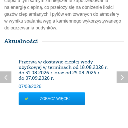
ciepła a tym samym zmniejszenie zapotrzebowania
na energię cieplną, co przełoży się na obniżenie ilości
gazów cieplarnianych i pyłów emitowanych do atmosfery
w wyniku spalania węgla kamiennego wykorzystywanego
do ogrzewania budynków.
Aktualności
Przerwa w dostawie ciepłej wody
Prze
użytkowej w terminach od 18.08.2026 r.
28/0
do 31.08.2026 r. oraz od 25.08.2026 r.
do 07.09.2026 r.
07/08/2026
ZOBACZ WIĘCEJ