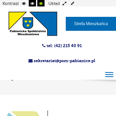
Kontrast
Układ
Czcionka
Strefa Mieszkańca
tel: (42) 215 40 91
sekretariat@psm-pabianice.pl
Termomodernizacja zasobów Pabianickiej
Spółdzielni Mieszkaniowej w roku 2025 –
etap I