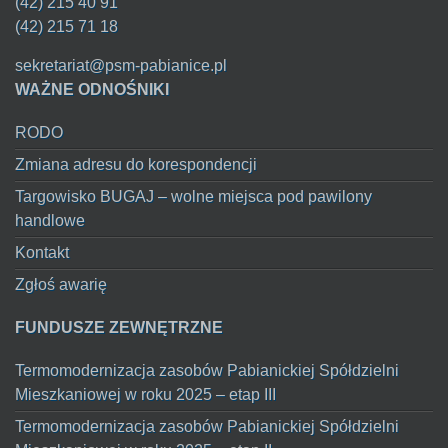
(42) 215 40 91
(42) 215 71 18
sekretariat@psm-pabianice.pl
WAŻNE ODNOŚNIKI
RODO
Zmiana adresu do korespondencji
Targowisko BUGAJ – wolne miejsca pod pawilony
handlowe
Kontakt
Zgłoś awarię
FUNDUSZE ZEWNĘTRZNE
Termomodernizacja zasobów Pabianickiej Spółdzielni
Mieszkaniowej w roku 2025 – etap III
Termomodernizacja zasobów Pabianickiej Spółdzielni