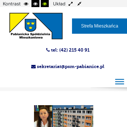
Kontrast
Układ
Czcionka
Strefa Mieszkańca
tel: (42) 215 40 91
sekretariat@psm-pabianice.pl
Magazyn PSM 23.02.2022