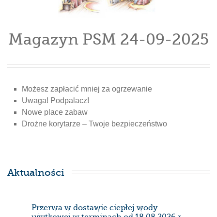
Magazyn PSM 24-09-2025
Możesz zapłacić mniej za ogrzewanie
Uwaga! Podpalacz!
Nowe place zabaw
Drożne korytarze – Twoje bezpieczeństwo
Aktualności
Przerwa w dostawie ciepłej wody
Prze
użytkowej w terminach od 18.08.2026 r.