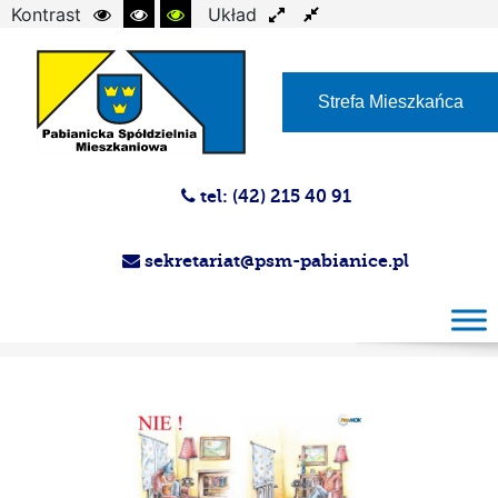
Kontrast
Układ
Czcionka
Strefa Mieszkańca
tel: (42) 215 40 91
sekretariat@psm-pabianice.pl
Magazyn PSM 24-09-2025