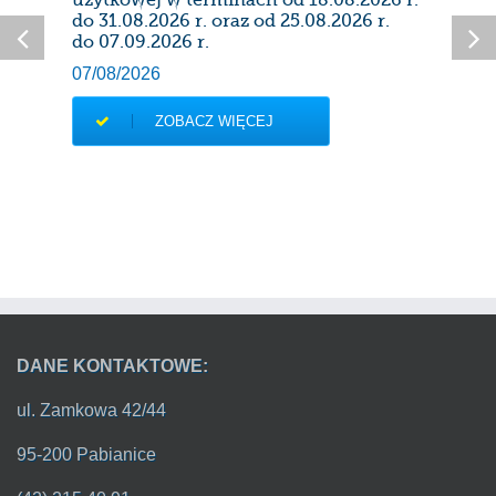
28/0
do 31.08.2026 r. oraz od 25.08.2026 r.
do 07.09.2026 r.
07/08/2026
ZOBACZ WIĘCEJ
DANE KONTAKTOWE:
ul. Zamkowa 42/44
95-200 Pabianice