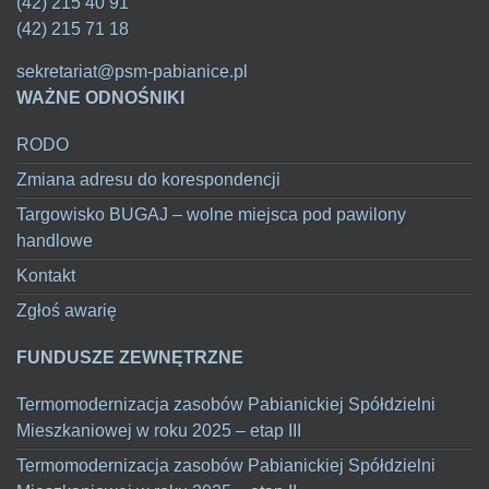
(42) 215 40 91
(42) 215 71 18
sekretariat@psm-pabianice.pl
WAŻNE ODNOŚNIKI
RODO
Zmiana adresu do korespondencji
Targowisko BUGAJ – wolne miejsca pod pawilony
handlowe
Kontakt
Zgłoś awarię
FUNDUSZE ZEWNĘTRZNE
Termomodernizacja zasobów Pabianickiej Spółdzielni
Mieszkaniowej w roku 2025 – etap III
Termomodernizacja zasobów Pabianickiej Spółdzielni