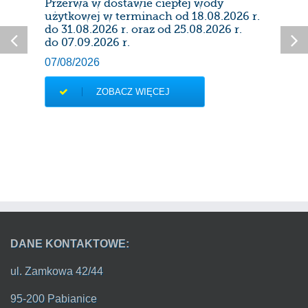
Przerwa w dostawie ciepłej wody
Prze
użytkowej w terminach od 18.08.2026 r.
28/0
do 31.08.2026 r. oraz od 25.08.2026 r.
do 07.09.2026 r.
07/08/2026
ZOBACZ WIĘCEJ
DANE KONTAKTOWE:
ul. Zamkowa 42/44
95-200 Pabianice