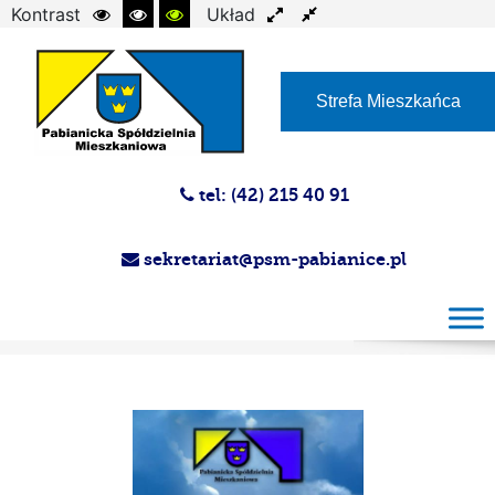
Kontrast
Układ
Czcionka
Strefa Mieszkańca
tel: (42) 215 40 91
sekretariat@psm-pabianice.pl
Magazyn PSM 25.06.2014