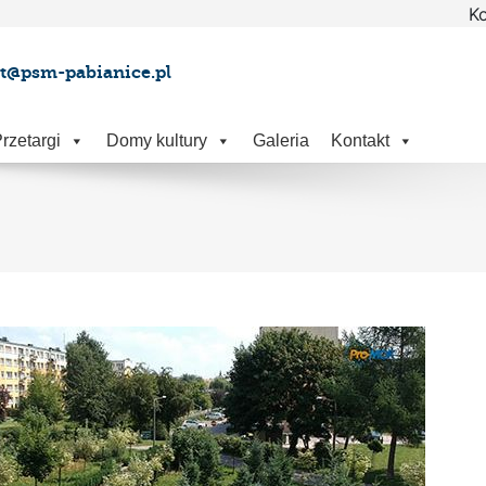
Ko
at@psm-pabianice.pl
rzetargi
Domy kultury
Galeria
Kontakt