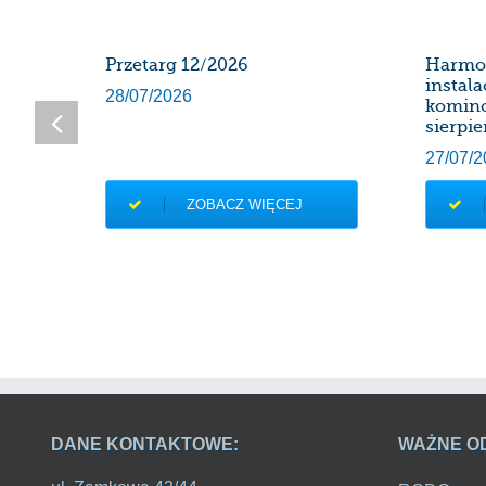
SDK
Przetarg 12/2026
Harmo
instal
28/07/2026
komin
sierpie
27/07/2
ZOBACZ WIĘCEJ
DANE KONTAKTOWE:
WAŻNE O