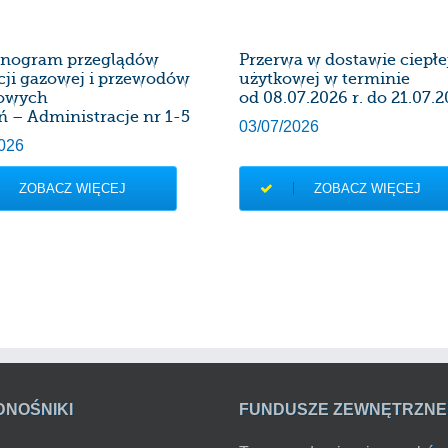
nogram przeglądów
Przerwa w dostawie ciepł
acji gazowej i przewodów
użytkowej w terminie
owych
od 08.07.2026 r. do 21.07.2
ń – Administracje nr 1-5
03/07/2026
026
ZOBACZ WIĘCEJ
ZOBACZ WIĘCEJ
DNOŚNIKI
FUNDUSZE ZEWNĘTRZNE