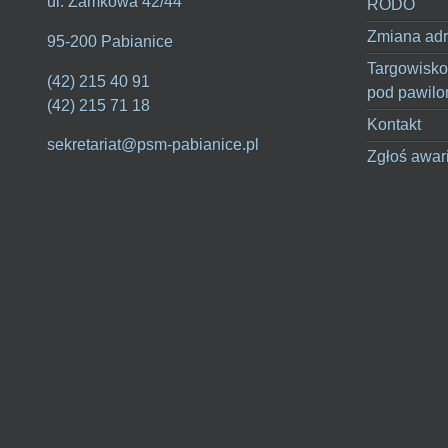
ul. Zamkowa 42/44
RODO
Zmiana adr
95-200 Pabianice
Targowisko
(42) 215 40 91
pod pawilo
(42) 215 71 18
Kontakt
sekretariat@psm-pabianice.pl
Zgłoś awar