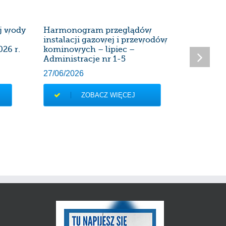
ej wody
Harmonogram przeglądów
Harmon
instalacji gazowej i przewodów
instalac
026 r.
kominowych – lipiec –
kominow
Administracje nr 1-5
Administ
27/06/2026
28/05/20
ZOBACZ WIĘCEJ