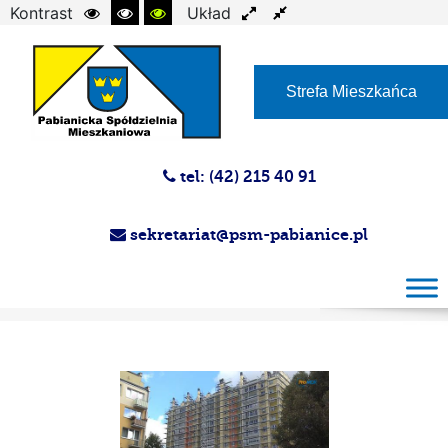
Kontrast
Układ
Czcionka
Strefa Mieszkańca
tel: (42) 215 40 91
sekretariat@psm-pabianice.pl
Magazyn PSM 26.09.2018