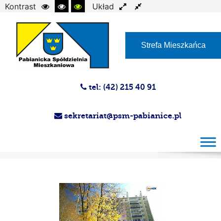
Kontrast
Układ
Czcionka
Strefa Mieszkańca
tel: (42) 215 40 91
sekretariat@psm-pabianice.pl
Magazyn PSM 27.10.2021