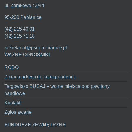
ul. Zamkowa 42/44
95-200 Pabianice
(42) 215 40 91
(42) 215 71 18
sekretariat@psm-pabianice.pl
WAŻNE ODNOŚNIKI
RODO
Zmiana adresu do korespondencji
Targowisko BUGAJ – wolne miejsca pod pawilony
handlowe
Kontakt
Zgłoś awarię
FUNDUSZE ZEWNĘTRZNE