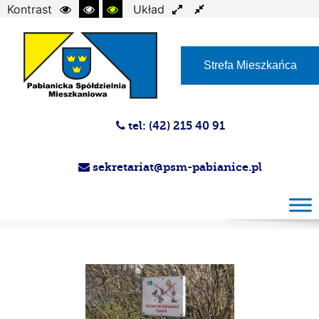
Kontrast
Układ
Czcionka
Strefa Mieszkańca
tel: (42) 215 40 91
sekretariat@psm-pabianice.pl
Magazyn PSM 28-02-2024