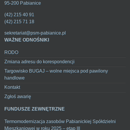
95-200 Pabianice
(42) 215 40 91
(42) 215 71 18
sekretariat@psm-pabianice.pl
WAŻNE ODNOŚNIKI
RODO
Zmiana adresu do korespondencji
Targowisko BUGAJ – wolne miejsca pod pawilony
handlowe
Kontakt
Zgłoś awarię
FUNDUSZE ZEWNĘTRZNE
Termomodernizacja zasobów Pabianickiej Spółdzielni
Mieszkaniowej w roku 2025 – etap III