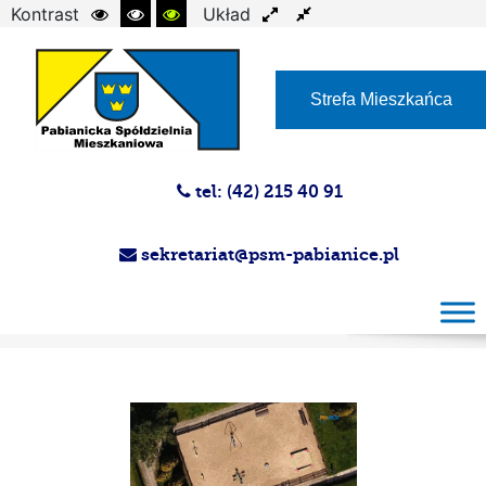
Kontrast
Układ
Czcionka
Strefa Mieszkańca
tel: (42) 215 40 91
sekretariat@psm-pabianice.pl
Magazyn PSM 28.06.2023