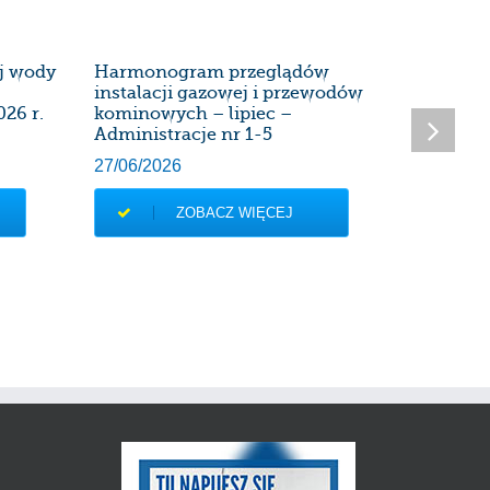
ej wody
Harmonogram przeglądów
Harmon
instalacji gazowej i przewodów
instalac
026 r.
kominowych – lipiec –
kominow
Administracje nr 1-5
Administ
27/06/2026
28/05/20
ZOBACZ WIĘCEJ