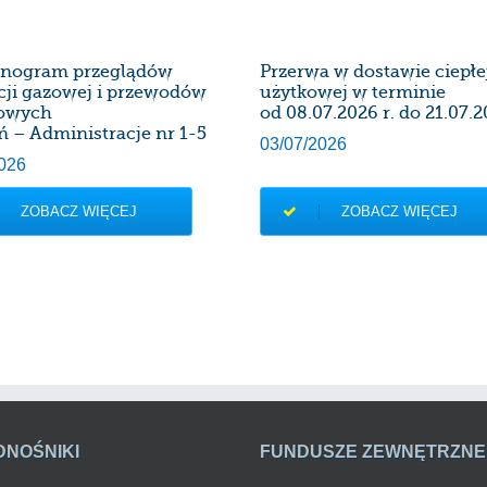
nogram przeglądów
Przerwa w dostawie ciepł
acji gazowej i przewodów
użytkowej w terminie
owych
od 08.07.2026 r. do 21.07.2
ń – Administracje nr 1-5
03/07/2026
026
ZOBACZ WIĘCEJ
ZOBACZ WIĘCEJ
DNOŚNIKI
FUNDUSZE ZEWNĘTRZNE