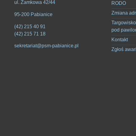
ul. Zamkowa 42/44
RODO
Zmiana adr
95-200 Pabianice
Targowisko
(42) 215 40 91
pod pawilo
(42) 215 71 18
Kontakt
sekretariat@psm-pabianice.pl
Zgłoś awar