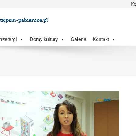
Ko
at@psm-pabianice.pl
rzetargi
Domy kultury
Galeria
Kontakt