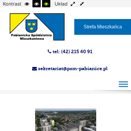
Kontrast
Układ
Czcionka
Strefa Mieszkańca
tel: (42) 215 40 91
sekretariat@psm-pabianice.pl
Magazyn PSM 30-07-2025