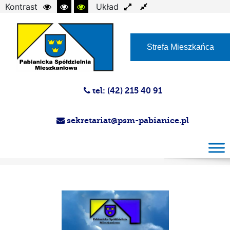
Kontrast
Układ
Czcionka
Strefa Mieszkańca
tel: (42) 215 40 91
sekretariat@psm-pabianice.pl
Magazyn PSM 30.10.2013