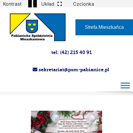
Kontrast
Układ
Czcionka
Strefa Mieszkańca
tel: (42) 215 40 91
sekretariat@psm-pabianice.pl
Images tagged "blank"