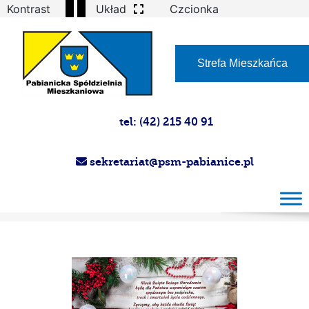
Kontrast
Układ
Czcionka
Strefa Mieszkańca
tel: (42) 215 40 91
sekretariat@psm-pabianice.pl
Images tagged "paper"