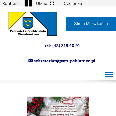
Kontrast
Układ
Czcionka
Strefa Mieszkańca
tel: (42) 215 40 91
sekretariat@psm-pabianice.pl
Images tagged "rural"