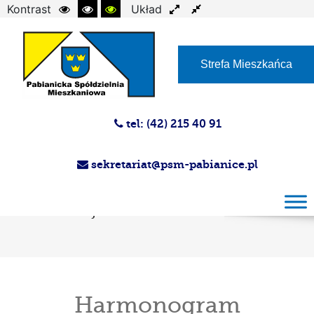
Kontrast
Układ
Czcionka
Strefa Mieszkańca
tel: (42) 215 40 91
sekretariat@psm-pabianice.pl
Harmonogram przeglądów instalacji
gazowej i przewodów kominowych Sierpień
Administracje nr 1-5
Harmonogram