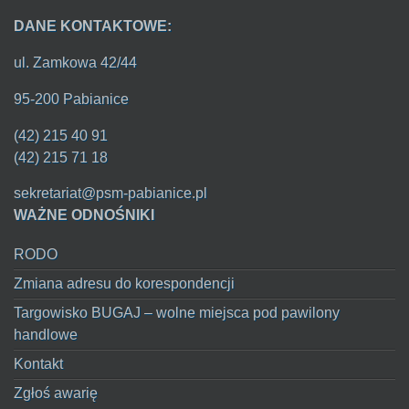
DANE KONTAKTOWE:
ul. Zamkowa 42/44
95-200 Pabianice
(42) 215 40 91
(42) 215 71 18
sekretariat@psm-pabianice.pl
WAŻNE ODNOŚNIKI
RODO
Zmiana adresu do korespondencji
Targowisko BUGAJ – wolne miejsca pod pawilony
handlowe
Kontakt
Zgłoś awarię