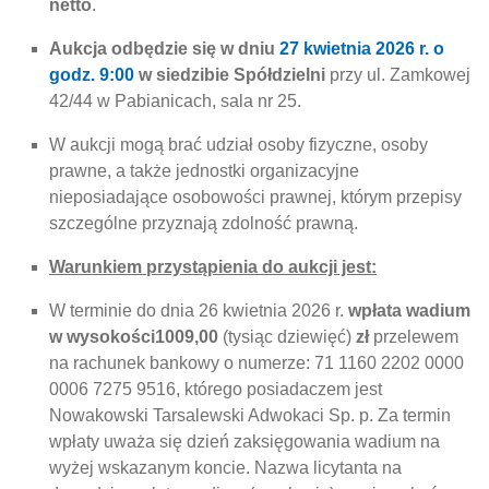
netto
.
Aukcja odbędzie się w dniu
27 kwietnia 2026 r. o
godz. 9:00
w siedzibie Spółdzielni
przy ul. Zamkowej
42/44 w Pabianicach, sala nr 25.
W aukcji mogą brać udział osoby fizyczne, osoby
prawne, a także jednostki organizacyjne
nieposiadające osobowości prawnej, którym przepisy
szczególne przyznają zdolność prawną.
Warunkiem przystąpienia do aukcji jest:
W terminie do dnia 26 kwietnia 2026 r.
wpłata wadium
w wysokości
1009,00
(tysiąc dziewięć)
zł
przelewem
na rachunek bankowy o numerze: 71 1160 2202 0000
0006 7275 9516, którego posiadaczem jest
Nowakowski Tarsalewski Adwokaci Sp. p. Za termin
wpłaty uważa się dzień zaksięgowania wadium na
wyżej wskazanym koncie. Nazwa licytanta na