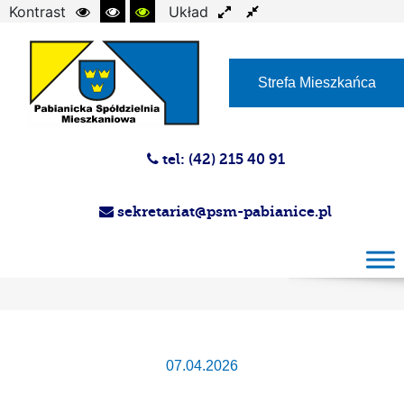
Kontrast
Układ
Czcionka
Strefa Mieszkańca
tel: (42) 215 40 91
sekretariat@psm-pabianice.pl
Aukcja na najem lokalu użytkowego przy
ulicy 20 Stycznia 18 lok. 11
07.04.2026