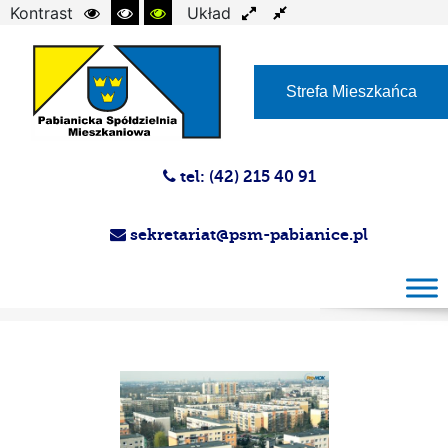
Kontrast
Układ
Czcionka
Strefa Mieszkańca
tel: (42) 215 40 91
sekretariat@psm-pabianice.pl
Magazyn PSM 24.04.2024