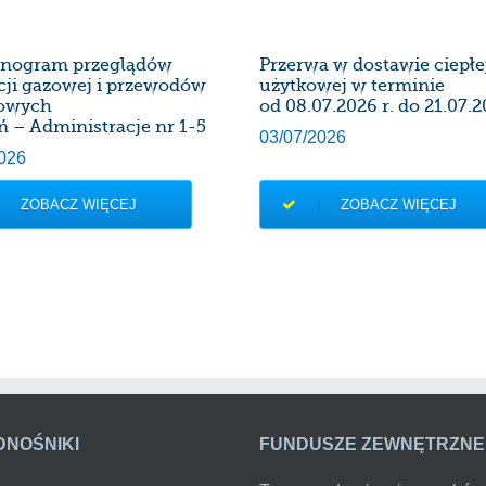
nogram przeglądów
Przerwa w dostawie ciepł
acji gazowej i przewodów
użytkowej w terminie
owych
od 08.07.2026 r. do 21.07.2
ń – Administracje nr 1-5
03/07/2026
026
ZOBACZ WIĘCEJ
ZOBACZ WIĘCEJ
DNOŚNIKI
FUNDUSZE ZEWNĘTRZNE