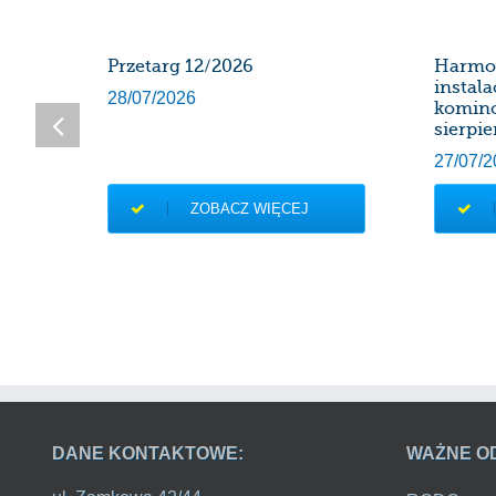
SDK
Przetarg 12/2026
Harmo
instal
28/07/2026
komin
sierpie
27/07/2
ZOBACZ WIĘCEJ
DANE KONTAKTOWE:
WAŻNE O