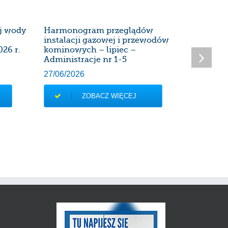
ej wody
Harmonogram przeglądów
Harmon
instalacji gazowej i przewodów
instalac
026 r.
kominowych – lipiec –
kominow
Administracje nr 1-5
Administ
27/06/2026
28/05/20
ZOBACZ WIĘCEJ