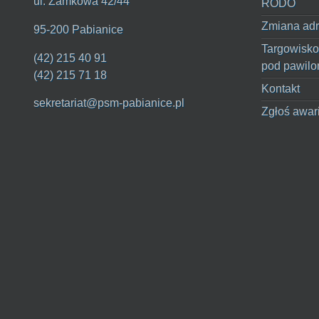
ul. Zamkowa 42/44
RODO
Zmiana adr
95-200 Pabianice
Targowisko
(42) 215 40 91
pod pawilo
(42) 215 71 18
Kontakt
sekretariat@psm-pabianice.pl
Zgłoś awar