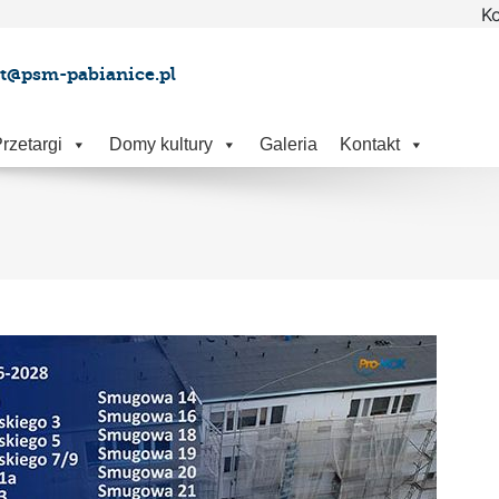
Ko
at@psm-pabianice.pl
rzetargi
Domy kultury
Galeria
Kontakt