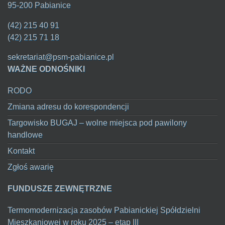
95-200 Pabianice
(42) 215 40 91
(42) 215 71 18
sekretariat@psm-pabianice.pl
WAŻNE ODNOŚNIKI
RODO
Zmiana adresu do korespondencji
Targowisko BUGAJ – wolne miejsca pod pawilony
handlowe
Kontakt
Zgłoś awarię
FUNDUSZE ZEWNĘTRZNE
Termomodernizacja zasobów Pabianickiej Spółdzielni
Mieszkaniowej w roku 2025 – etap III