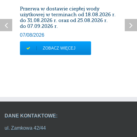
Przerwa w dostawie ciepłej wody
Prze
użytkowej w terminach od 18.08.2026 r.
28/0
do 31.08.2026 r. oraz od 25.08.2026 r.
do 07.09.2026 r.
07/08/2026
ZOBACZ WIĘCEJ
DANE KONTAKTOWE:
ul. Zamkowa 42/44