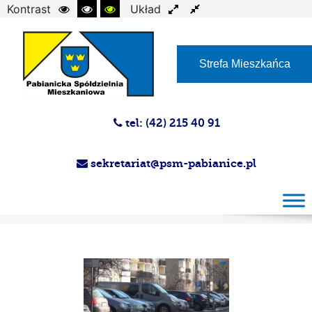
Kontrast
Układ
Czcionka
Strefa Mieszkańca
tel: (42) 215 40 91
sekretariat@psm-pabianice.pl
Magazyn PSM 26-02-2025