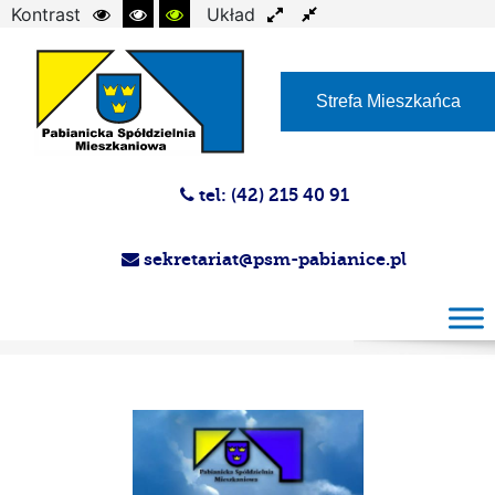
Kontrast
Układ
Czcionka
Strefa Mieszkańca
tel: (42) 215 40 91
sekretariat@psm-pabianice.pl
Magazyn PSM 28.08.2012