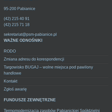
95-200 Pabianice
(42) 215 40 91
(42) 215 71 18
sekretariat@psm-pabianice.pl
WAŻNE ODNOŚNIKI
RODO
Zmiana adresu do korespondencji
Targowisko BUGAJ – wolne miejsca pod pawilony
handlowe
Kontakt
Zgłoś awarię
FUNDUSZE ZEWNĘTRZNE
Termomodernizacja zasobów Pabianickiej Spółdzielni