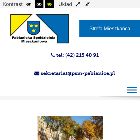
Kontrast
Układ
Czcionka
Strefa Mieszkańca
tel: (42) 215 40 91
sekretariat@psm-pabianice.pl
Magazyn PSM 28.10.2015