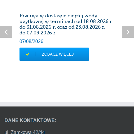
Przerwa w dostawie ciepłej wody
Prze
użytkowej w terminach od 18.08.2026 r.
28/0
do 31.08.2026 r. oraz od 25.08.2026 r.
do 07.09.2026 r.
07/08/2026
ZOBACZ WIĘCEJ
DANE KONTAKTOWE:
ul. Zamkowa 42/44