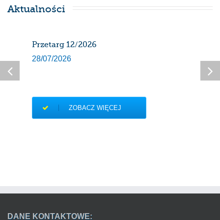
Aktualności
Przetarg 12/2026
Har
gaz
28/07/2026
sier
27/0
ZOBACZ WIĘCEJ
DANE KONTAKTOWE: