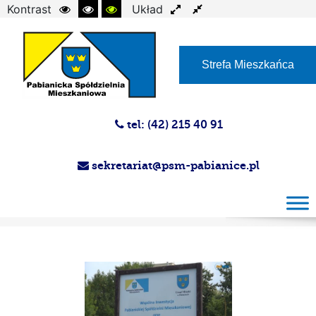
Kontrast
Układ
Czcionka
Strefa Mieszkańca
tel: (42) 215 40 91
sekretariat@psm-pabianice.pl
Magazyn PSM PSM 25-09-2024