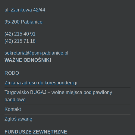
ul. Zamkowa 42/44
95-200 Pabianice
(42) 215 40 91
(42) 215 71 18
sekretariat@psm-pabianice.pl
WAŻNE ODNOŚNIKI
RODO
Zmiana adresu do korespondencji
Targowisko BUGAJ – wolne miejsca pod pawilony
handlowe
Kontakt
Zgłoś awarię
FUNDUSZE ZEWNĘTRZNE