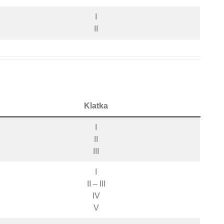
I
II
Klatka
I
II
III
I
II – III
IV
V