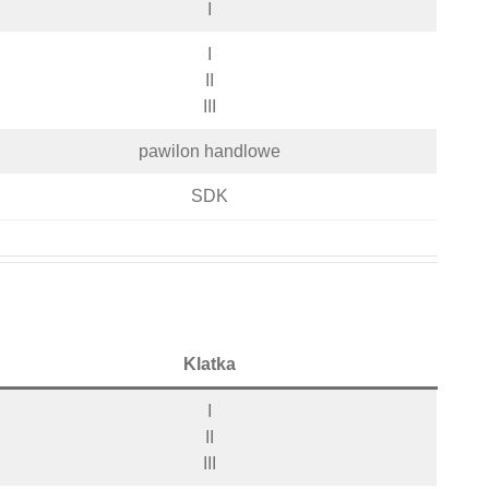
I
I
II
III
pawilon handlowe
SDK
Klatka
I
II
III