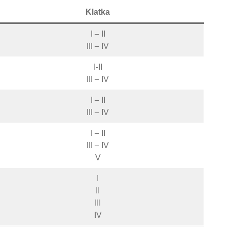
Klatka
I – II
III – IV
I-II
III – IV
I – II
III – IV
I – II
III – IV
V
I
II
III
IV