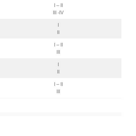
I – II
III -IV
I
II
I – II
III
I
II
I – II
III