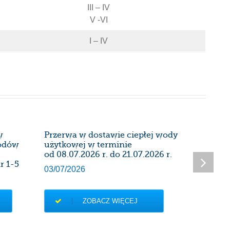
III – IV
V -VI
I – IV
w
Przerwa w dostawie ciepłej wody
Harmon
wodów
użytkowej w terminie
instalac
od 08.07.2026 r. do 21.07.2026 r.
kominow
r 1-5
Administ
03/07/2026
27/06/20
ZOBACZ WIĘCEJ