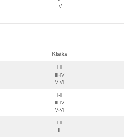
IV
Klatka
I-II
III-IV
V-VI
I-II
III-IV
V-VI
I-II
III