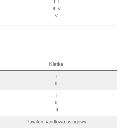
I-II
III-IV
V
Klatka
I
II
I
II
III
Pawilon handlowo-usługowy