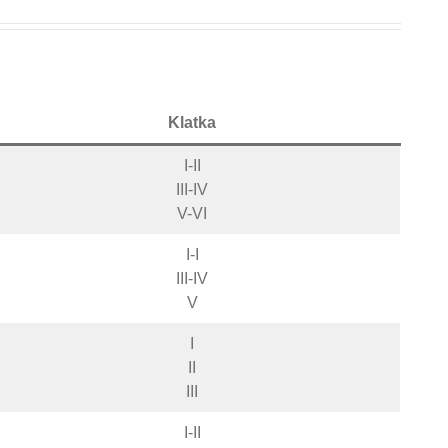
Klatka
I-II
III-IV
V-VI
I-I
III-IV
V
I
II
III
I-II