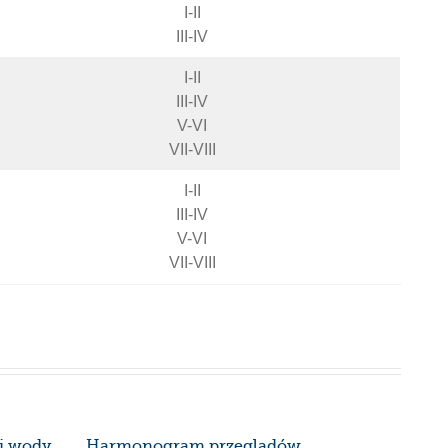
I-II
III-IV
I-II
III-IV
V-VI
VII-VIII
I-II
III-IV
V-VI
VII-VIII
ej wody
Harmonogram przeglądów
Harmon