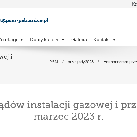
Ko
at@psm-pabianice.pl
rzetargi
Domy kultury
Galeria
Kontakt
ej i
PSM
/
przeglady2023
/
Harmonogram przeg
dów instalacji gazowej i 
marzec 2023 r.