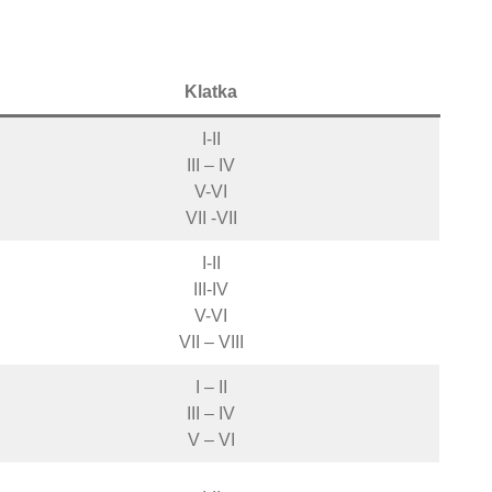
Klatka
I-II
III – IV
V-VI
VII -VII
I-II
III-IV
V-VI
VII – VIII
I – II
III – IV
V – VI